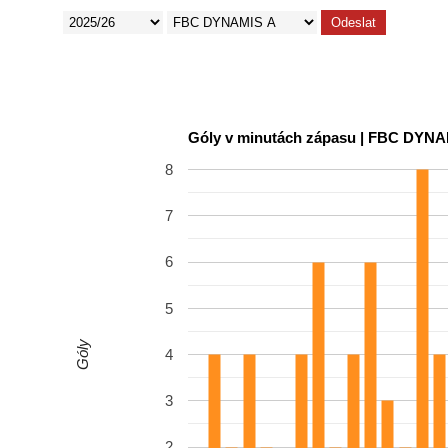
Odeslat
8
7
6
5
Góly
4
3
2