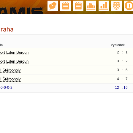
Praha
la
Výsledek
ort Eden Beroun
2 :
1
ort Eden Beroun
3 :
2
 Štěrboholy
3 :
6
 Štěrboholy
4 :
7
-0-0-0-2
12 :
16