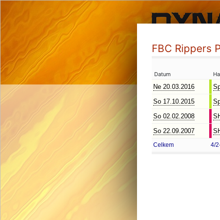
FBC Rippers 
Datum
Ha
Ne 20.03.2016
Sp
So 17.10.2015
Sp
So 02.02.2008
SH
So 22.09.2007
SH
Celkem
4/2