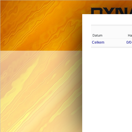
Datum
Ha
Celkem
0/0