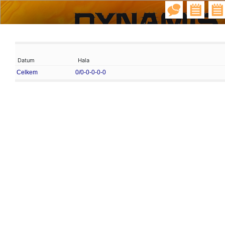
Datum
Hala
Celkem
0/0-0-0-0-0