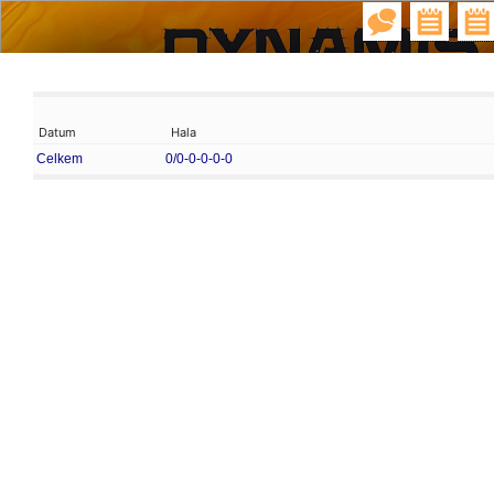
Datum
Hala
Celkem
0/0-0-0-0-0