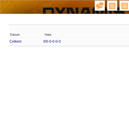
Datum
Hala
Celkem
0/0-0-0-0-0