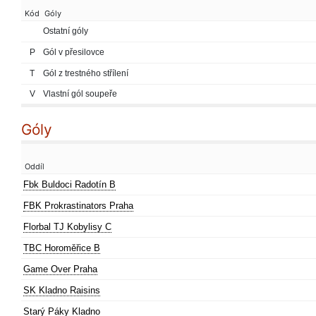
Kód
Góly
Ostatní góly
P
Gól v přesilovce
T
Gól z trestného střílení
V
Vlastní gól soupeře
Góly
Oddíl
Fbk Buldoci Radotín B
FBK Prokrastinators Praha
Florbal TJ Kobylisy C
TBC Horoměřice B
Game Over Praha
SK Kladno Raisins
Starý Páky Kladno