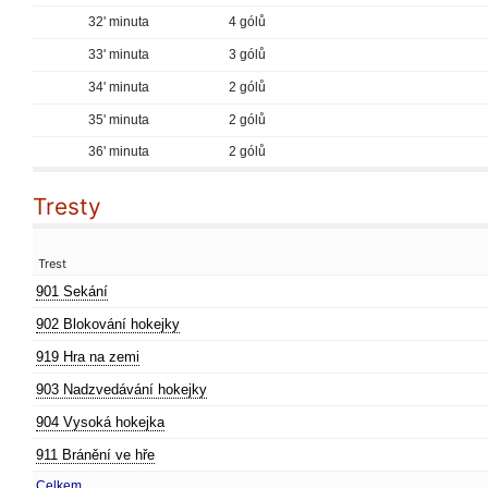
32' minuta
4 gólů
33' minuta
3 gólů
34' minuta
2 gólů
35' minuta
2 gólů
36' minuta
2 gólů
Tresty
Trest
901 Sekání
902 Blokování hokejky
919 Hra na zemi
903 Nadzvedávání hokejky
904 Vysoká hokejka
911 Bránění ve hře
Celkem