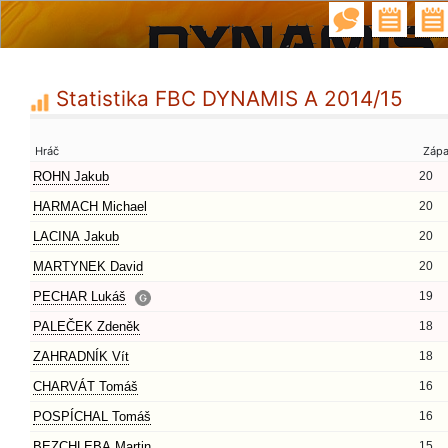
Statistika FBC DYNAMIS A 2014/15
Hráč
Záp
ROHN Jakub
20
HARMACH Michael
20
LACINA Jakub
20
MARTYNEK David
20
PECHAR Lukáš
19
PALEČEK Zdeněk
18
ZAHRADNÍK Vít
18
CHARVÁT Tomáš
16
POSPÍCHAL Tomáš
16
BEZCHLEBA Martin
15