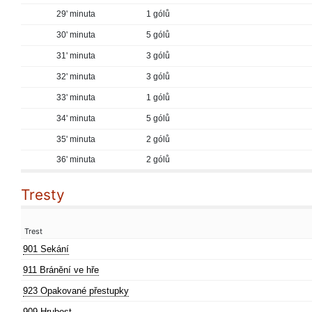
29' minuta
1 gólů
30' minuta
5 gólů
31' minuta
3 gólů
32' minuta
3 gólů
33' minuta
1 gólů
34' minuta
5 gólů
35' minuta
2 gólů
36' minuta
2 gólů
Tresty
Trest
901 Sekání
911 Bránění ve hře
923 Opakované přestupky
909 Hrubost