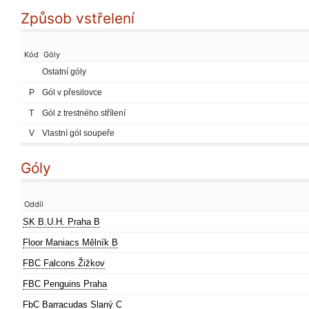
Způsob vstřelení
Kód
Góly
Ostatní góly
P
Gól v přesilovce
T
Gól z trestného střílení
V
Vlastní gól soupeře
Góly
Oddíl
SK B.U.H. Praha B
Floor Maniacs Mělník B
FBC Falcons Žižkov
FBC Penguins Praha
FbC Barracudas Slaný C