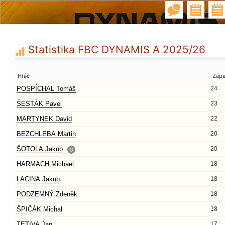
Statistika FBC DYNAMIS A 2025/26
Hráč
Záp
POSPÍCHAL Tomáš
24
ŠESTÁK Pavel
23
MARTYNEK David
22
BEZCHLEBA Martin
20
ŠOTOLA Jakub
20
HARMACH Michael
18
LACINA Jakub
18
PODZEMNÝ Zdeněk
18
ŠPIČÁK Michal
18
TETIVA Jan
17