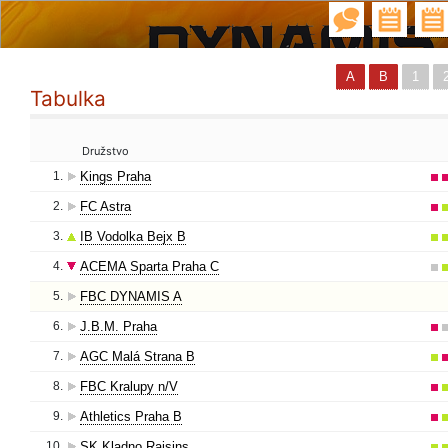
A
B
1
Tabulka
Družstvo
1.
Kings Praha
2.
FC Astra
3.
IB Vodolka Bejx B
4.
ACEMA Sparta Praha C
5.
FBC DYNAMIS A
6.
J.B.M. Praha
7.
AGC Malá Strana B
8.
FBC Kralupy n/V
9.
Athletics Praha B
10.
SK Kladno Raisins