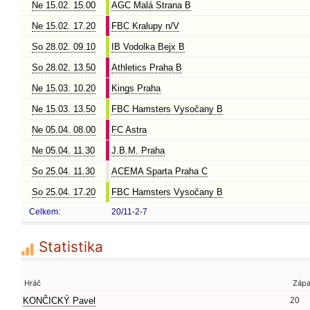
Ne 15.02. 15.00
AGC Malá Strana B
Ne 15.02. 17.20
FBC Kralupy n/V
So 28.02. 09.10
IB Vodolka Bejx B
So 28.02. 13.50
Athletics Praha B
Ne 15.03. 10.20
Kings Praha
Ne 15.03. 13.50
FBC Hamsters Vysočany B
Ne 05.04. 08.00
FC Astra
Ne 05.04. 11.30
J.B.M. Praha
So 25.04. 11.30
ACEMA Sparta Praha C
So 25.04. 17.20
FBC Hamsters Vysočany B
Celkem:
20/11-2-7
Statistika
Hráč
Záp
KONČICKÝ Pavel
20