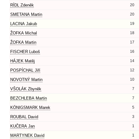
RÍDL Zdeněk
20
SMETANA Martin
20
LACINA Jakub
19
ŽOFKA Michal
18
ŽOFKA Martin
17
FISCHER Luboš
16
HÁJEK Matěj
14
POSPÍCHAL Jiří
12
NOVOTNÝ Martin
10
VŠOLÁK Zbyněk
7
BEZCHLEBA Martin
7
KÖNIGSMARK Marek
5
ROUBAL David
3
KUČERA Jan
1
MARTYNEK David
1