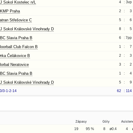
J Sokol Kostelec n/L
4 :
3vp
KMP Praha
2 :
3
atran Střešovice C
5 :
6
J Sokol Královské Vinohrady D
8 :
5
BC Slavia Praha B
6 :
7pp
loorball Club Falcon B
1 :
7
rka Čelákovice B
2 :
3
lorbal Neratovice
3 :
2
BC Slavia Praha B
1 :
4
J Sokol Královské Vinohrady D
5 :
9
0/3-1-2-14
62 :
114
Zápasy
Góly
Asisten
19
95 %
8
ø0.4
4