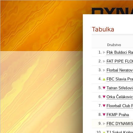
Tabulka
Družstvo
1.
Fbk Buldoci Ra
2.
FAT PIPE FL
3.
Florbal Neratov
4.
FBC Slavia Pr
5.
Tatran Střešov
6.
Orka Čelákovi
7.
Floorball Club 
8.
FKMP Praha
9.
FBC DYNAMIS
10.
TJ Sokol Králo