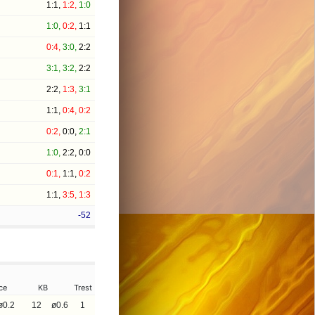
1:1,
1:2,
1:0
1:0,
0:2,
1:1
0:4,
3:0,
2:2
3:1,
3:2,
2:2
2:2,
1:3,
3:1
1:1,
0:4,
0:2
0:2,
0:0,
2:1
1:0,
2:2,
0:0
0:1,
1:1,
0:2
1:1,
3:5,
1:3
-52
ce
KB
Trest
ø0.2
12
ø0.6
1