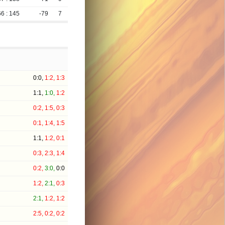
66 : 145
-79
7
0:0,
1:2,
1:3
1:1,
1:0,
1:2
0:2,
1:5,
0:3
0:1,
1:4,
1:5
1:1,
1:2,
0:1
0:3,
2:3,
1:4
0:2,
3:0,
0:0
1:2,
2:1,
0:3
2:1,
1:2,
1:2
2:5,
0:2,
0:2