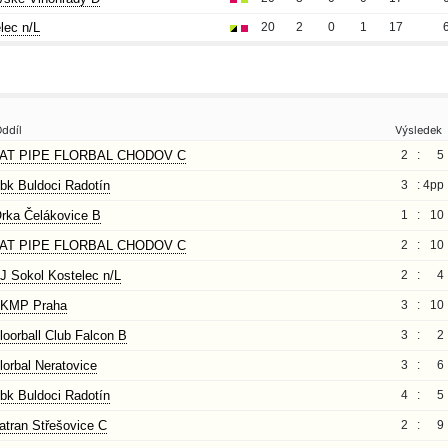
lec n/L
20
2
0
1
17
ddíl
Výsledek
AT PIPE FLORBAL CHODOV C
2 :
5
bk Buldoci Radotín
3 :
4pp
rka Čelákovice B
1 :
10
AT PIPE FLORBAL CHODOV C
2 :
10
J Sokol Kostelec n/L
2 :
4
KMP Praha
3 :
10
loorball Club Falcon B
3 :
2
lorbal Neratovice
3 :
6
bk Buldoci Radotín
4 :
5
atran Střešovice C
2 :
9