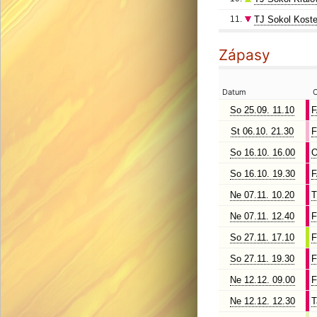
11.
TJ Sokol Koste
Zápasy
Datum
O
So 25.09. 11.10
F
St 06.10. 21.30
F
So 16.10. 16.00
O
So 16.10. 19.30
F
Ne 07.11. 10.20
T
Ne 07.11. 12.40
F
So 27.11. 17.10
F
So 27.11. 19.30
F
Ne 12.12. 09.00
F
Ne 12.12. 12.30
T