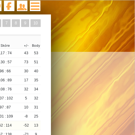
7
8
9
10
Skóre
+/-
Body
117 : 74
43
53
130 : 57
73
51
96 : 66
30
40
106 : 89
17
35
108 : 76
32
34
07 : 102
5
32
97 : 87
10
31
01 : 109
-8
25
62 : 114
-52
13
67 : 138
-71
9