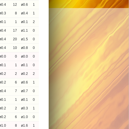
ø0.4
12
ø0.6
1
ø0.3
8
ø0.4
1
ø0.1
1
ø0.1
2
ø0.4
17
ø1.1
0
ø0.4
20
ø1.5
0
ø0.4
10
ø0.8
0
ø0.0
0
ø0.0
0
ø0.1
1
ø0.1
0
ø0.2
2
ø0.2
2
ø0.2
6
ø0.6
1
ø0.4
7
ø0.7
0
ø0.1
1
ø0.1
0
ø0.2
2
ø0.3
1
ø0.2
6
ø1.0
0
ø1.0
8
ø1.6
1