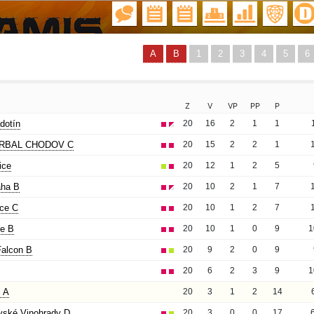
A
B
1
2
3
4
5
6
Z
V
VP
PP
P
dotín
20
16
2
1
1
ORBAL CHODOV C
20
15
2
2
1
ice
20
12
1
2
5
aha B
20
10
2
1
7
ice C
20
10
1
2
7
ce B
20
10
1
0
9
1
Falcon B
20
9
2
0
9
20
6
2
3
9
1
 A
20
3
1
2
14
vské Vinohrady D
20
3
0
0
17