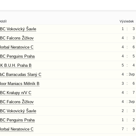
ddíl
Výsledek
BC Vokovický Šavle
1 :
3
BC Falcons Žižkov
4 :
3
lorbal Neratovice C
4 :
6
BC Penguins Praha
4 :
5
K B.U.H. Praha B
5 :
4
bC Barracudas Slaný C
4 :
3vp
loor Maniacs Mělník B
3 :
6
BC Kralupy n/V C
4 :
7
BC Falcons Žižkov
4 :
3vp
BC Vokovický Šavle
2 :
3
BC Penguins Praha
1 :
2
lorbal Neratovice C
7 :
9