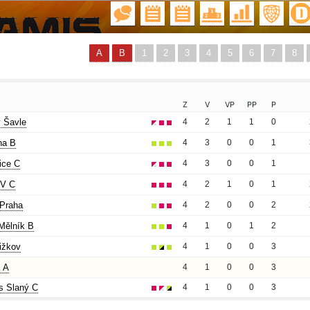
A
B
1
2
3
4
5
6
7
8
Z
V
VP
PP
P
 Šavle
4
2
1
1
0
ha B
4
3
0
0
1
ice C
4
3
0
0
1
/V C
4
2
1
0
1
Praha
4
2
0
0
2
Mělník B
4
1
0
1
2
ižkov
4
1
0
0
3
 A
4
1
0
0
3
s Slaný C
4
1
0
0
3