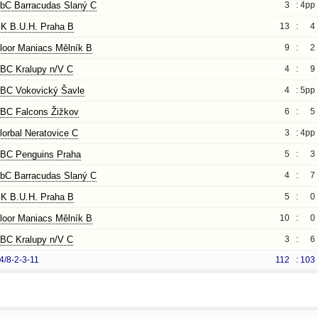
bC Barracudas Slaný C
3 :
4pp
K B.U.H. Praha B
13 :
4
loor Maniacs Mělník B
9 :
2
BC Kralupy n/V C
4 :
9
BC Vokovický Šavle
4 :
5pp
BC Falcons Žižkov
6 :
5
lorbal Neratovice C
3 :
4pp
BC Penguins Praha
5 :
3
bC Barracudas Slaný C
4 :
7
K B.U.H. Praha B
5 :
0
loor Maniacs Mělník B
10 :
0
BC Kralupy n/V C
3 :
6
4/8-2-3-11
112 :
103