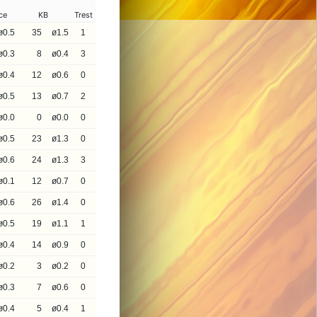
ce
KB
Trest
ø0.5
35
ø1.5
1
ø0.3
8
ø0.4
3
ø0.4
12
ø0.6
0
ø0.5
13
ø0.7
2
ø0.0
0
ø0.0
0
ø0.5
23
ø1.3
0
ø0.6
24
ø1.3
3
ø0.1
12
ø0.7
0
ø0.6
26
ø1.4
0
ø0.5
19
ø1.1
1
ø0.4
14
ø0.9
0
ø0.2
3
ø0.2
0
ø0.3
7
ø0.6
0
ø0.4
5
ø0.4
1