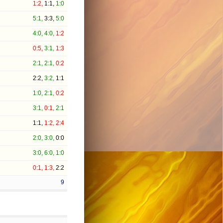
1:2,
1:1,
1:0
5:1,
3:3,
5:0
4:0,
4:0,
1:2
0:5,
3:1,
1:3
2:1,
2:1,
0:2
2:2,
3:2,
1:1
1:0,
2:1,
0:2
3:1,
0:1,
2:1
1:1,
1:2,
2:4
2:0,
3:0,
0:0
3:0,
6:0,
1:0
0:1,
1:3,
2:2
9