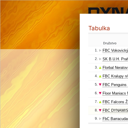
Tabulka
Družstvo
1.
FBC Vokovický
2.
SK B.U.H. Pra
3.
Florbal Neratov
4.
FBC Kralupy n
5.
FBC Penguins 
6.
Floor Maniacs 
7.
FBC Falcons Ž
8.
FBC DYNAMIS
9.
FbC Barracuda