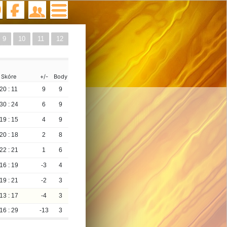
9
10
11
12
Skóre
+/-
Body
20 : 11
9
9
30 : 24
6
9
19 : 15
4
9
20 : 18
2
8
22 : 21
1
6
16 : 19
-3
4
19 : 21
-2
3
13 : 17
-4
3
16 : 29
-13
3