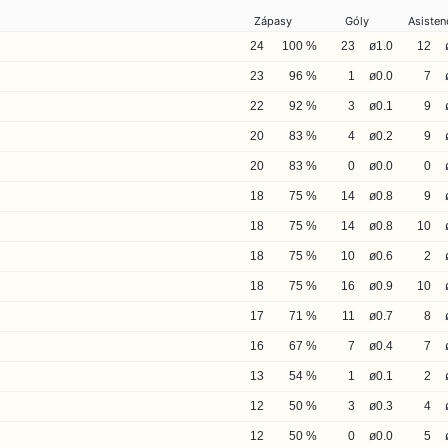
Zápasy
Góly
Asisten
24
100 %
23
ø1.0
12
23
96 %
1
ø0.0
7
22
92 %
3
ø0.1
9
20
83 %
4
ø0.2
9
20
83 %
0
ø0.0
0
18
75 %
14
ø0.8
9
18
75 %
14
ø0.8
10
18
75 %
10
ø0.6
2
18
75 %
16
ø0.9
10
17
71 %
11
ø0.7
8
16
67 %
7
ø0.4
7
13
54 %
1
ø0.1
2
12
50 %
3
ø0.3
4
12
50 %
0
ø0.0
5