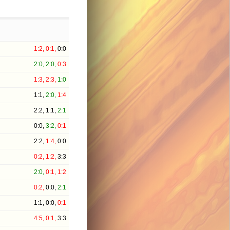
1:2,
0:1,
0:0
2:0,
2:0,
0:3
1:3,
2:3,
1:0
1:1,
2:0,
1:4
2:2,
1:1,
2:1
0:0,
3:2,
0:1
2:2,
1:4,
0:0
0:2,
1:2,
3:3
2:0,
0:1,
1:2
0:2,
0:0,
2:1
1:1,
0:0,
0:1
4:5,
0:1,
3:3