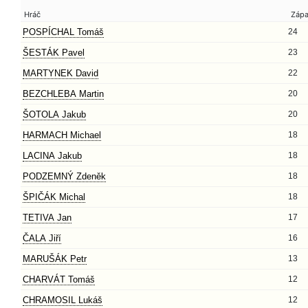
Hráč
Záp
POSPÍCHAL Tomáš
24
ŠESTÁK Pavel
23
MARTYNEK David
22
BEZCHLEBA Martin
20
ŠOTOLA Jakub
20
HARMACH Michael
18
LACINA Jakub
18
PODZEMNÝ Zdeněk
18
ŠPIČÁK Michal
18
TETIVA Jan
17
ČALA Jiří
16
MARUŠÁK Petr
13
CHARVÁT Tomáš
12
CHRAMOSIL Lukáš
12