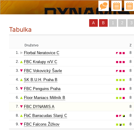
A
B
1
2
3
Tabulka
Družstvo
Z
1.
Florbal Neratovice C
8
2.
FBC Kralupy n/V C
8
3.
FBC Vokovický Šavle
8
4.
SK B.U.H. Praha B
8
5.
FBC Penguins Praha
8
6.
Floor Maniacs Mělník B
8
7.
FBC DYNAMIS A
8
8.
FbC Barracudas Slaný C
8
9.
FBC Falcons Žižkov
8