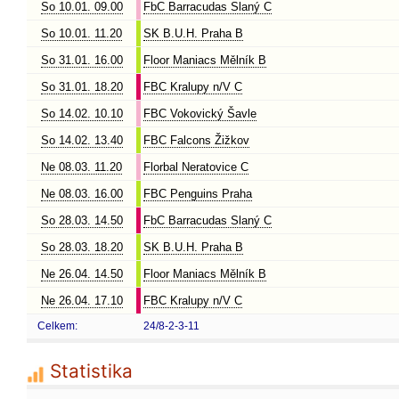
So 10.01. 09.00
FbC Barracudas Slaný C
So 10.01. 11.20
SK B.U.H. Praha B
So 31.01. 16.00
Floor Maniacs Mělník B
So 31.01. 18.20
FBC Kralupy n/V C
So 14.02. 10.10
FBC Vokovický Šavle
So 14.02. 13.40
FBC Falcons Žižkov
Ne 08.03. 11.20
Florbal Neratovice C
Ne 08.03. 16.00
FBC Penguins Praha
So 28.03. 14.50
FbC Barracudas Slaný C
So 28.03. 18.20
SK B.U.H. Praha B
Ne 26.04. 14.50
Floor Maniacs Mělník B
Ne 26.04. 17.10
FBC Kralupy n/V C
Celkem:
24/8-2-3-11
Statistika