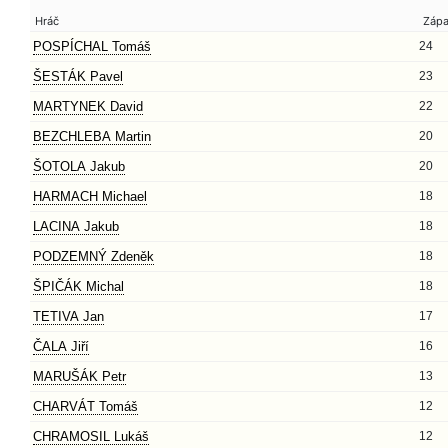
Hráč
Záp
POSPÍCHAL Tomáš
24
ŠESTÁK Pavel
23
MARTYNEK David
22
BEZCHLEBA Martin
20
ŠOTOLA Jakub
20
HARMACH Michael
18
LACINA Jakub
18
PODZEMNÝ Zdeněk
18
ŠPIČÁK Michal
18
TETIVA Jan
17
ČALA Jiří
16
MARUŠÁK Petr
13
CHARVÁT Tomáš
12
CHRAMOSIL Lukáš
12