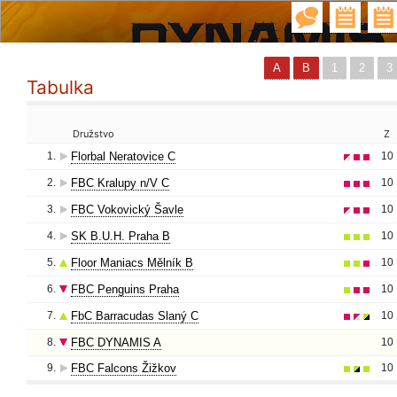
A
B
1
2
3
Tabulka
Družstvo
Z
1.
Florbal Neratovice C
10
2.
FBC Kralupy n/V C
10
3.
FBC Vokovický Šavle
10
4.
SK B.U.H. Praha B
10
5.
Floor Maniacs Mělník B
10
6.
FBC Penguins Praha
10
7.
FbC Barracudas Slaný C
10
8.
FBC DYNAMIS A
10
9.
FBC Falcons Žižkov
10