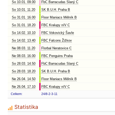
So 10.01. 09.00
FbC Barracudas Slaný C
So 10.01. 11.20
SK B.U.H. Praha B
So 31.01. 16.00
Floor Maniacs Mělník B
So 31.01. 18.20
FBC Kralupy n/V C
So 14.02. 10.10
FBC Vokovický Šavle
So 14.02. 13.40
FBC Falcons Žižkov
Ne 08.03. 11.20
Florbal Neratovice C
Ne 08.03. 16.00
FBC Penguins Praha
So 28.03. 14.50
FbC Barracudas Slaný C
So 28.03. 18.20
SK B.U.H. Praha B
Ne 26.04. 14.50
Floor Maniacs Mělník B
Ne 26.04. 17.10
FBC Kralupy n/V C
Celkem:
24/8-2-3-11
Statistika