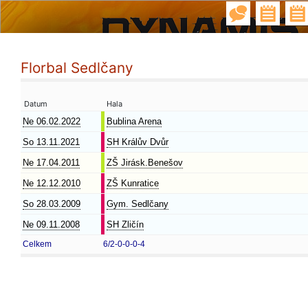
Florbal Sedlčany
Datum
Hala
Ne 06.02.2022
Bublina Arena
So 13.11.2021
SH Králův Dvůr
Ne 17.04.2011
ZŠ Jirásk.Benešov
Ne 12.12.2010
ZŠ Kunratice
So 28.03.2009
Gym. Sedlčany
Ne 09.11.2008
SH Zličín
Celkem
6/2-0-0-0-4