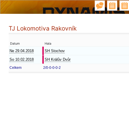
TJ Lokomotiva Rakovník
Datum
Hala
Ne 29.04.2018
SH Stochov
So 10.02.2018
SH Králův Dvůr
Celkem
2/0-0-0-0-2