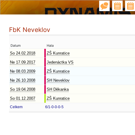
FbK Neveklov
Datum
Hala
So 24.02.2018
ZŠ Kunratice
Ne 17.09.2017
Jedenáctka VS
Ne 08.03.2009
ZŠ Kunratice
Ne 26.10.2008
SH Neveklov
So 19.04.2008
SH Děkanka
So 01.12.2007
ZŠ Kunratice
Celkem
6/1-0-0-0-5