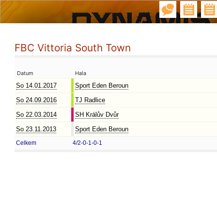
FBC Vittoria South Town
Datum
Hala
So 14.01.2017
Sport Eden Beroun
So 24.09.2016
TJ Radlice
So 22.03.2014
SH Králův Dvůr
So 23.11.2013
Sport Eden Beroun
Celkem
4/2-0-1-0-1