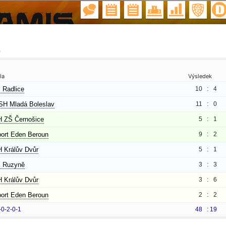
B
la
Výsledek
 Radlice
10 :
4
H Mladá Boleslav
11 :
0
 ZŠ Černošice
5 :
1
ort Eden Beroun
9 :
2
 Králův Dvůr
5 :
1
 Ruzyně
3 :
3
 Králův Dvůr
3 :
6
ort Eden Beroun
2 :
2
-0-2-0-1
48 :
19