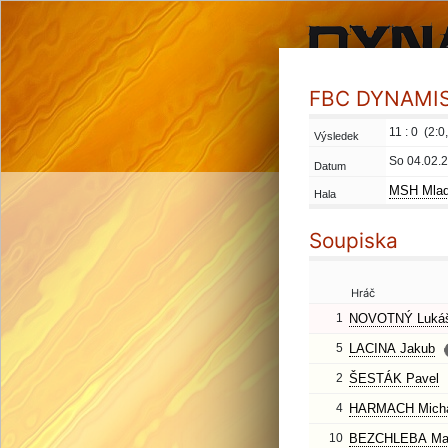
FBC DYNAMIS 
11 : 0 (2:0,
Výsledek
So 04.02.
Datum
MSH Mlad
Hala
Soupiska
Hráč
1
NOVOTNÝ Luká
5
LACINA Jakub
2
ŠESTÁK Pavel
4
HARMACH Micha
10
BEZCHLEBA Mar