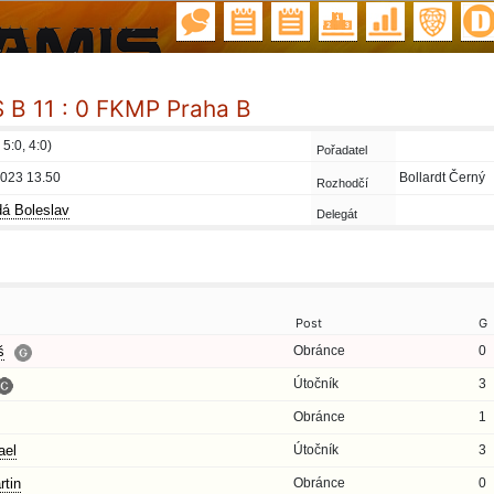
B 11 : 0 FKMP Praha B
 5:0, 4:0)
Pořadatel
2023 13.50
Bollardt Černý
Rozhodčí
á Boleslav
Delegát
Post
G
š
Obránce
0
Útočník
3
Obránce
1
el
Útočník
3
tin
Obránce
0