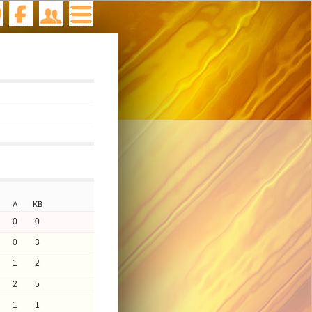
A
KB
0
0
0
3
1
2
2
5
1
1