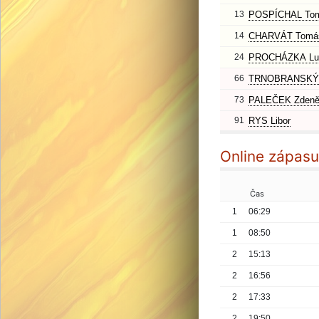
13
POSPÍCHAL To
14
CHARVÁT Tomá
24
PROCHÁZKA Lu
66
TRNOBRANSKÝ 
73
PALEČEK Zden
91
RYS Libor
Online zápasu
Čas
1
06:29
1
08:50
2
15:13
2
16:56
2
17:33
2
19:50