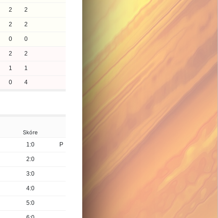
2
2
2
2
0
0
2
2
1
1
0
4
Skóre
1:0
P
2:0
3:0
4:0
5:0
6:0