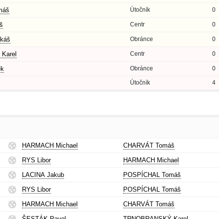
máš
Útočník
0
š
Centr
0
káš
Obránce
0
Karel
Centr
0
ěk
Obránce
0
Útočník
4
HARMACH Michael
CHARVÁT Tomáš
RYS Libor
HARMACH Michael
LACINA Jakub
POSPÍCHAL Tomáš
RYS Libor
POSPÍCHAL Tomáš
HARMACH Michael
CHARVÁT Tomáš
ŠESTÁK Pavel
TRNOBRANSKÝ Karel