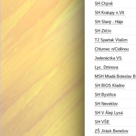
SH Chýně
SH Kralupy n.Vlt
SH Slaný - Háje
SH Zličín
TJ Spartak Vlašim
Chlumec n/Cidlinou
Jedenáctka VS
Lyc. Drtinova
MSH Mladá Boleslav B
SH BIOS Kladno
SH Bystřice
SH Neveklov
SH V Áleji Lysá
SH VŠE
ZŠ Jirásk.Benešov