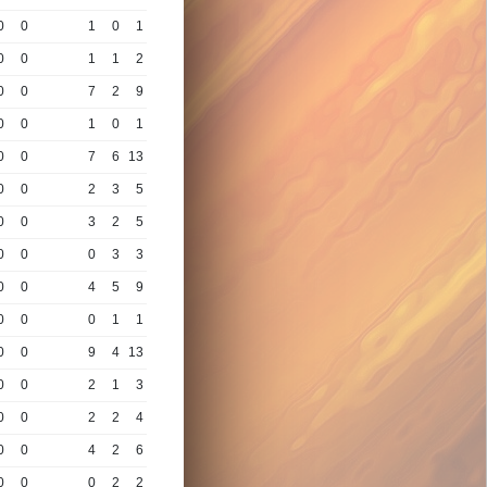
0
0
1
0
1
0
0
1
1
2
0
0
7
2
9
0
0
1
0
1
0
0
7
6
13
0
0
2
3
5
0
0
3
2
5
0
0
0
3
3
0
0
4
5
9
0
0
0
1
1
0
0
9
4
13
0
0
2
1
3
0
0
2
2
4
0
0
4
2
6
0
0
0
2
2