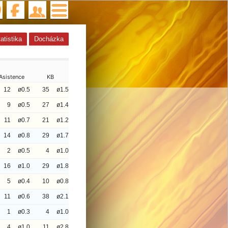
atistika
Docházka
Asistence
KB
12
ø0.5
35
ø1.5
9
ø0.5
27
ø1.4
11
ø0.7
21
ø1.2
14
ø0.8
29
ø1.7
2
ø0.5
4
ø1.0
16
ø1.0
29
ø1.8
5
ø0.4
10
ø0.8
11
ø0.6
38
ø2.1
1
ø0.3
4
ø1.0
4
ø1.0
11
ø2.8