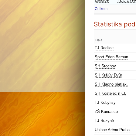
2008/09
FBC DYN
Celkem
Statistika pod
Hala
TJ Radlice
Sport Eden Beroun
SH Stochov
SH Králův Dvůr
SH Kladno přetlak.
SH Kostelec n ČL
TJ Kobylisy
ZŠ Kunratice
TJ Ruzyně
Unihoc Aréna Praha