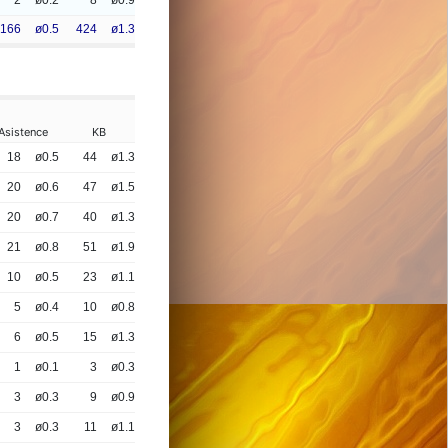
2
ø0.2
8
ø0.9
166
ø0.5
424
ø1.3
Asistence
KB
18
ø0.5
44
ø1.3
20
ø0.6
47
ø1.5
20
ø0.7
40
ø1.3
21
ø0.8
51
ø1.9
10
ø0.5
23
ø1.1
5
ø0.4
10
ø0.8
6
ø0.5
15
ø1.3
1
ø0.1
3
ø0.3
3
ø0.3
9
ø0.9
3
ø0.3
11
ø1.1