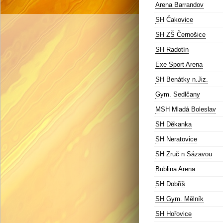
Arena Barrandov
SH Čakovice
SH ZŠ Černošice
SH Radotín
Exe Sport Arena
SH Benátky n.Jiz.
Gym. Sedlčany
MSH Mladá Boleslav
SH Děkanka
SH Neratovice
SH Zruč n Sázavou
Bublina Arena
SH Dobříš
SH Gym. Mělník
SH Hořovice