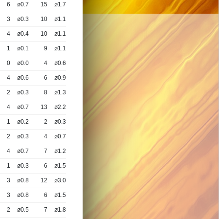
6
ø0.7
15
ø1.7
3
ø0.3
10
ø1.1
4
ø0.4
10
ø1.1
1
ø0.1
9
ø1.1
0
ø0.0
4
ø0.6
4
ø0.6
6
ø0.9
2
ø0.3
8
ø1.3
4
ø0.7
13
ø2.2
1
ø0.2
2
ø0.3
2
ø0.3
4
ø0.7
4
ø0.7
7
ø1.2
1
ø0.3
6
ø1.5
3
ø0.8
12
ø3.0
3
ø0.8
6
ø1.5
2
ø0.5
7
ø1.8