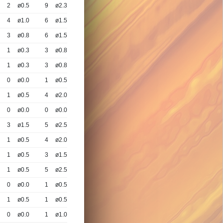
2
ø0.5
9
ø2.3
4
ø1.0
6
ø1.5
3
ø0.8
6
ø1.5
1
ø0.3
3
ø0.8
1
ø0.3
3
ø0.8
0
ø0.0
1
ø0.5
1
ø0.5
4
ø2.0
0
ø0.0
0
ø0.0
3
ø1.5
5
ø2.5
1
ø0.5
4
ø2.0
1
ø0.5
3
ø1.5
1
ø0.5
5
ø2.5
0
ø0.0
1
ø0.5
1
ø0.5
1
ø0.5
0
ø0.0
1
ø1.0