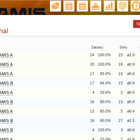
St
hal
Zápasy
Góly
AMIS A
24
100.0%
23
ø1.0
AMIS A
20
100.0%
18
ø0.9
AMIS A
17
85.0%
10
ø0.6
AMIS B
17
94.4%
15
ø0.9
AMIS A
4
20.0%
2
ø0.5
AMIS B
16
80.0%
13
ø0.8
AMIS A
13
65.0%
5
ø0.4
AMIS B
18
90.0%
27
ø1.5
AMIS B
4
100.0%
3
ø0.8
AMIS A
4
25.0%
7
ø1.8