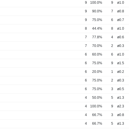
9
100.0%
9
ø1.0
9
90.0%
7
ø0.8
9
75.0%
6
ø0.7
8
44.4%
8
ø1.0
7
77.8%
4
ø0.6
7
70.0%
2
ø0.3
6
60.0%
6
ø1.0
6
75.0%
9
ø1.5
6
20.0%
1
ø0.2
6
75.0%
2
ø0.3
6
75.0%
3
ø0.5
4
50.0%
5
ø1.3
4
100.0%
9
ø2.3
4
66.7%
3
ø0.8
4
66.7%
5
ø1.3