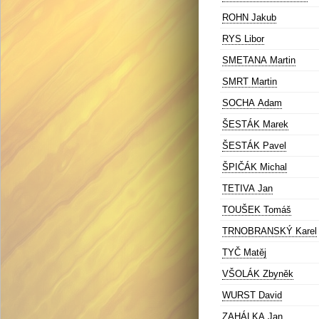
ROHN Jakub
RYS Libor
SMETANA Martin
SMRT Martin
SOCHA Adam
ŠESTÁK Marek
ŠESTÁK Pavel
ŠPIČÁK Michal
TETIVA Jan
TOUŠEK Tomáš
TRNOBRANSKÝ Karel
TYČ Matěj
VŠOLÁK Zbyněk
WURST David
ZAHÁLKA Jan