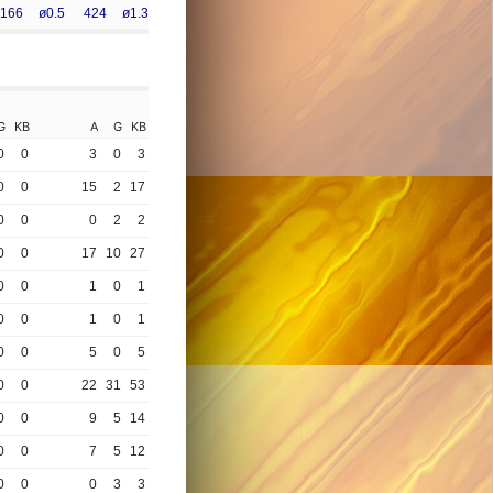
166
ø0.5
424
ø1.3
G
KB
A
G
KB
0
0
3
0
3
0
0
15
2
17
0
0
0
2
2
0
0
17
10
27
0
0
1
0
1
0
0
1
0
1
0
0
5
0
5
0
0
22
31
53
0
0
9
5
14
0
0
7
5
12
0
0
0
3
3