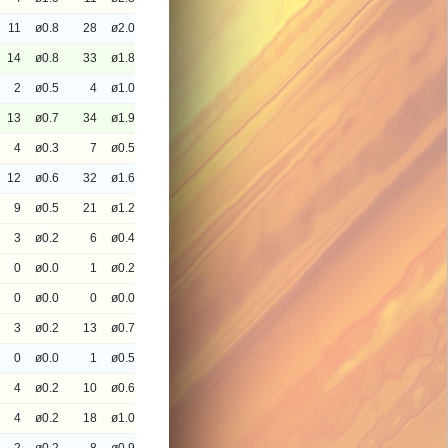
11
ø0.8
28
ø2.0
14
ø0.8
33
ø1.8
2
ø0.5
4
ø1.0
13
ø0.7
34
ø1.9
4
ø0.3
7
ø0.5
12
ø0.6
32
ø1.6
9
ø0.5
21
ø1.2
3
ø0.2
6
ø0.4
0
ø0.0
1
ø0.2
0
ø0.0
0
ø0.0
3
ø0.2
13
ø0.7
0
ø0.0
1
ø0.5
4
ø0.2
10
ø0.6
4
ø0.2
18
ø1.0