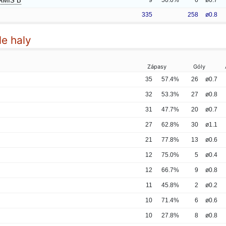
AMIS B
9
50.0%
6
ø0.7
335
258
ø0.8
le haly
Zápasy
Góly
35
57.4%
26
ø0.7
32
53.3%
27
ø0.8
31
47.7%
20
ø0.7
27
62.8%
30
ø1.1
21
77.8%
13
ø0.6
12
75.0%
5
ø0.4
12
66.7%
9
ø0.8
11
45.8%
2
ø0.2
10
71.4%
6
ø0.6
10
27.8%
8
ø0.8