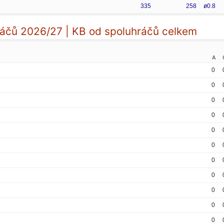
335
258
ø0.8
áčů 2026/27 | KB od spoluhráčů celkem
A
0
0
0
0
0
0
0
0
0
0
0