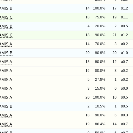
AMIS B
14
100.0%
17
ø1.2
AMIS C
18
75.0%
19
ø1.1
AMIS B
4
20.0%
2
ø0.5
AMIS C
18
90.0%
21
ø1.2
AMIS A
14
70.0%
3
ø0.2
AMIS B
20
90.9%
20
ø1.0
AMIS A
18
90.0%
12
ø0.7
AMIS A
16
80.0%
3
ø0.2
AMIS A
5
27.8%
1
ø0.2
AMIS A
3
15.0%
0
ø0.0
AMIS A
20
100.0%
10
ø0.5
AMIS B
2
10.5%
1
ø0.5
AMIS A
18
90.0%
6
ø0.3
AMIS A
19
86.4%
14
ø0.7