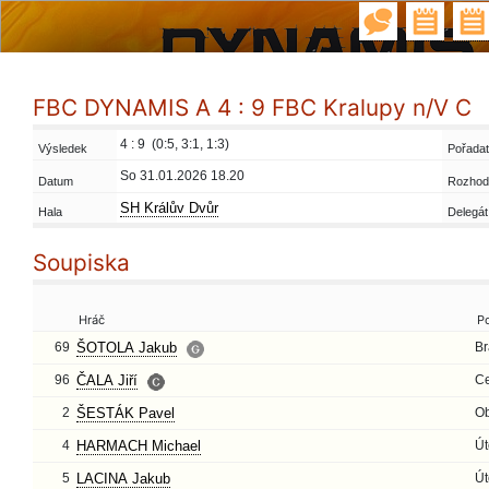
FBC DYNAMIS A 4 : 9 FBC Kralupy n/V C
4 : 9 (0:5, 3:1, 1:3)
Výsledek
Pořadat
So 31.01.2026 18.20
Datum
Rozhod
SH Králův Dvůr
Hala
Delegát
Soupiska
Hráč
P
69
ŠOTOLA Jakub
Br
96
ČALA Jiří
Ce
2
ŠESTÁK Pavel
O
4
HARMACH Michael
Út
5
LACINA Jakub
Út