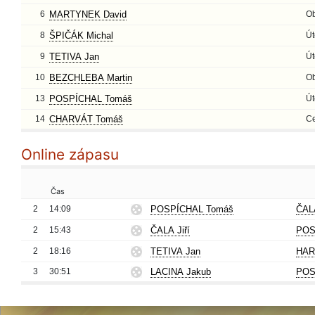
6
MARTYNEK David
O
8
ŠPIČÁK Michal
Út
9
TETIVA Jan
Út
10
BEZCHLEBA Martin
O
13
POSPÍCHAL Tomáš
Út
14
CHARVÁT Tomáš
Ce
Online zápasu
Čas
2
14:09
POSPÍCHAL Tomáš
ČALA
2
15:43
ČALA Jiří
POS
2
18:16
TETIVA Jan
HAR
3
30:51
LACINA Jakub
POS