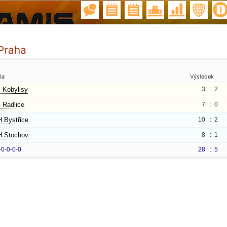
Praha
la
Výsledek
 Kobylisy
3 :
2
 Radlice
7 :
0
 Bystřice
10 :
2
 Stochov
8 :
1
-0-0-0-0
28 :
5