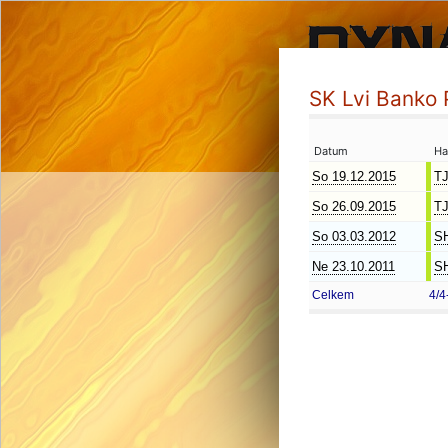
SK Lvi Banko 
Datum
Ha
So 19.12.2015
TJ
So 26.09.2015
TJ
So 03.03.2012
SH
Ne 23.10.2011
SH
Celkem
4/4