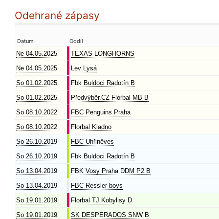
Odehrané zápasy
Datum
Oddíl
Ne 04.05.2025
TEXAS LONGHORNS
Ne 04.05.2025
Lev Lysá
So 01.02.2025
Fbk Buldoci Radotín B
So 01.02.2025
Předvýběr.CZ Florbal MB B
So 08.10.2022
FBC Penguins Praha
So 08.10.2022
Florbal Kladno
So 26.10.2019
FBC Uhřiněves
So 26.10.2019
Fbk Buldoci Radotín B
So 13.04.2019
FBK Vosy Praha DDM P2 B
So 13.04.2019
FBC Ressler boys
So 19.01.2019
Florbal TJ Kobylisy D
So 19.01.2019
SK DESPERADOS SNW B