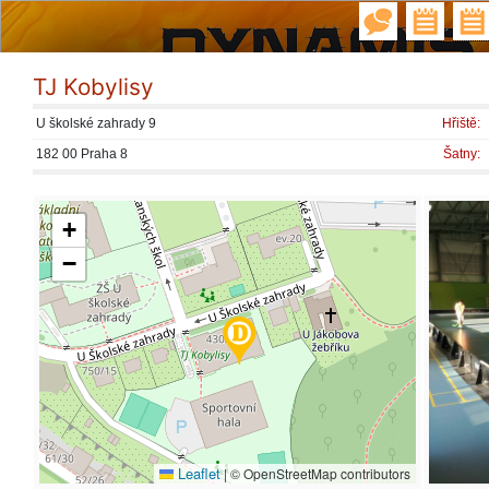
TJ Kobylisy
U školské zahrady 9
Hřiště:
182 00 Praha 8
Šatny:
+
−
Leaflet
|
© OpenStreetMap contributors