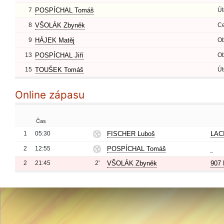
7
POSPÍCHAL Tomáš
Út
8
VŠOLÁK Zbyněk
Ce
9
HÁJEK Matěj
O
13
POSPÍCHAL Jiří
O
15
TOUŠEK Tomáš
Út
Online zápasu
Čas
1
05:30
FISCHER Luboš
LAC
2
12:55
POSPÍCHAL Tomáš
2
21:45
2'
VŠOLÁK Zbyněk
907 