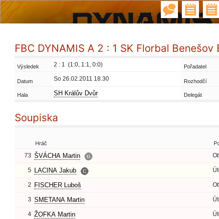
FBC DYNAMIS A 2 : 1 SK Florbal Benešov 
2 : 1 (1:0, 1:1, 0:0)
Výsledek
Pořadatel
So 26.02.2011 18.30
Datum
Rozhodčí
SH Králův Dvůr
Hala
Delegát
Soupiska
Hráč
P
73
ŠVÁCHA Martin
O
5
LACINA Jakub
Út
2
FISCHER Luboš
O
3
SMETANA Martin
Út
4
ŽOFKA Martin
Út