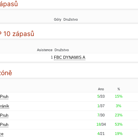
zápasů
Góly
Družstvo
P 10 zápasů
Asistence
Družstvo
1
FBC DYNAMIS A
zóně
Ano
%
 Pruh
5
/33
15%
ráník
1
/37
3%
 Pruh
7
/30
23%
 Pruh
18
/34
53%
ce
4
/21
19%