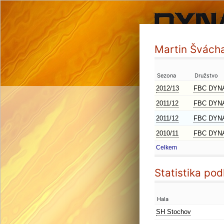
Martin Švách
Sezona
Družstvo
2012/13
FBC DYN
2011/12
FBC DYN
2011/12
FBC DYN
2010/11
FBC DYN
Celkem
Statistika pod
Hala
SH Stochov