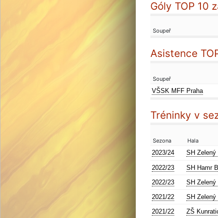
Góly TOP 10 
Soupeř
Asistence TO
Soupeř
VŠSK MFF Praha
Tréninky v se
Sezona
Hala
2023/24
SH Zelený
2022/23
SH Hamr B
2022/23
SH Zelený
2021/22
SH Zelený
2021/22
ZŠ Kunrati