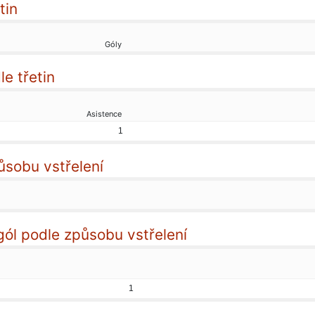
tin
Góly
e třetin
Asistence
1
ůsobu vstřelení
gól podle způsobu vstřelení
1