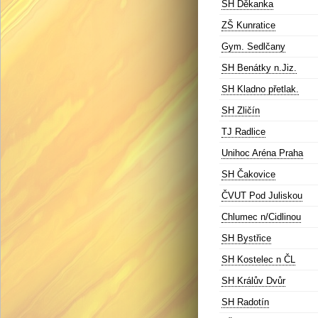
SH Děkanka
ZŠ Kunratice
Gym. Sedlčany
SH Benátky n.Jiz.
SH Kladno přetlak.
SH Zličín
TJ Radlice
Unihoc Aréna Praha
SH Čakovice
ČVUT Pod Juliskou
Chlumec n/Cidlinou
SH Bystřice
SH Kostelec n ČL
SH Králův Dvůr
SH Radotín