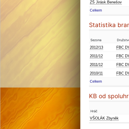
ZŠ Jirásk.Benešov
Celkem
Statistika bra
Sezona
Družstv
2012/13
FBC D
2011/12
FBC D
2011/12
FBC D
2010/11
FBC D
Celkem
KB od spoluhr
Hráč
VŠOLÁK Zbyněk