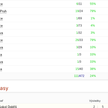
ce
6
/11
55%
 Pruh
19
/24
79%
ce
1
/69
1%
ce
3
/73
4%
ova
1
/32
3%
ce
26
/33
79%
ova
3
/29
10%
ka
1
/3
33%
ova
1
/3
33%
ka
15
/40
38%
111
/472
24%
pasy
eř
Výsledky
Sokol Dobříš
2 :
5