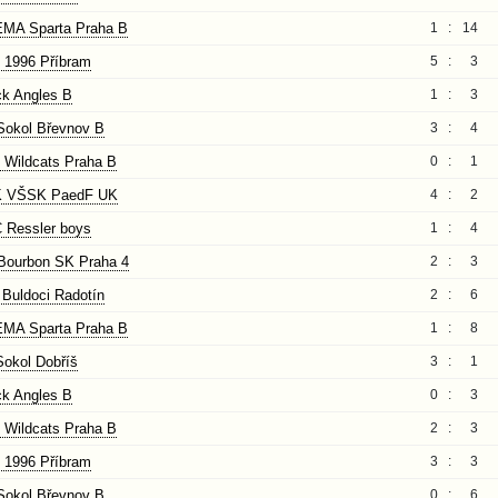
MA Sparta Praha B
1 :
14
 1996 Příbram
5 :
3
ck Angles B
1 :
3
Sokol Břevnov B
3 :
4
 Wildcats Praha B
0 :
1
 VŠSK PaedF UK
4 :
2
 Ressler boys
1 :
4
Bourbon SK Praha 4
2 :
3
 Buldoci Radotín
2 :
6
MA Sparta Praha B
1 :
8
Sokol Dobříš
3 :
1
ck Angles B
0 :
3
 Wildcats Praha B
2 :
3
 1996 Příbram
3 :
3
Sokol Břevnov B
0 :
6