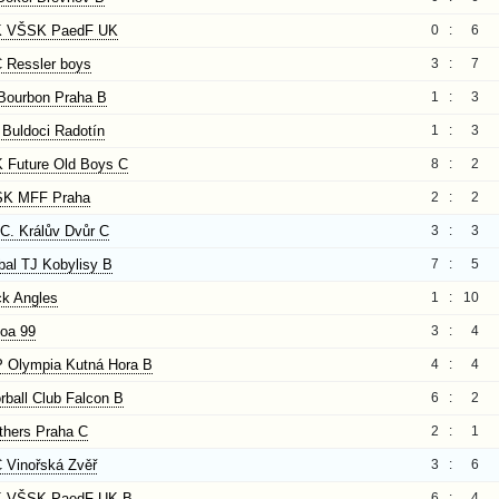
 VŠSK PaedF UK
0 :
6
 Ressler boys
3 :
7
Bourbon Praha B
1 :
3
 Buldoci Radotín
1 :
3
 Future Old Boys C
8 :
2
K MFF Praha
2 :
2
.C. Králův Dvůr C
3 :
3
bal TJ Kobylisy B
7 :
5
ck Angles
1 :
10
boa 99
3 :
4
 Olympia Kutná Hora B
4 :
4
rball Club Falcon B
6 :
2
thers Praha C
2 :
1
 Vinořská Zvěř
3 :
6
 VŠSK PaedF UK B
6 :
4