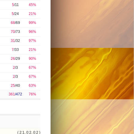
5
/11
45%
5
/24
21%
68
/69
99%
70
/73
96%
31
/32
97%
7
/33
21%
26
/29
90%
2
/3
67%
2
/3
67%
25
/40
63%
361
/472
76%
( 2:1, 0:2, 0:2 )