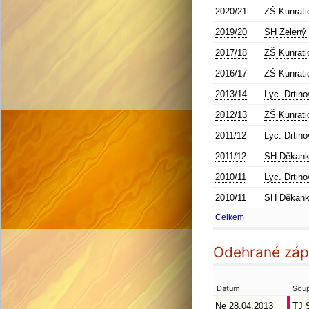
2020/21
ZŠ Kunrati
2019/20
SH Zelený
2017/18
ZŠ Kunrati
2016/17
ZŠ Kunrati
2013/14
Lyc. Drtin
2012/13
ZŠ Kunrati
2011/12
Lyc. Drtin
2011/12
SH Děkan
2010/11
Lyc. Drtin
2010/11
SH Děkan
Celkem
Odehrané zá
Datum
Soup
Ne 28.04.2013
TJ 