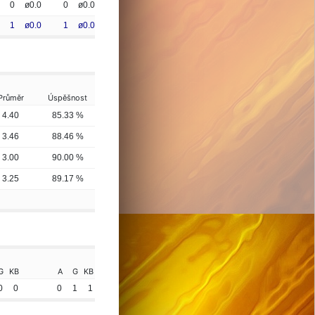
0
ø0.0
0
ø0.0
1
ø0.0
1
ø0.0
Průměr
Úspěšnost
4.40
85.33 %
3.46
88.46 %
3.00
90.00 %
3.25
89.17 %
G
KB
A
G
KB
0
0
0
1
1