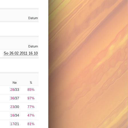
Datum
Datum
So 26.02.2011 16.10
Ne
%
28
/33
85%
36
/37
97%
23
/30
77%
16
/34
47%
17
/21
81%