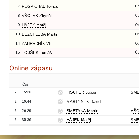
7
POSPÍCHAL Tomáš
Út
8
VŠOLÁK Zbyněk
Ce
9
HÁJEK Matěj
O
10
BEZCHLEBA Martin
O
14
ZAHRADNÍK Vít
O
15
TOUŠEK Tomáš
Út
Online zápasu
Čas
2
15:20
FISCHER Luboš
SME
2
19:44
MARTYNEK David
3
26:29
SMETANA Martin
VŠO
3
35:36
HÁJEK Matěj
SME