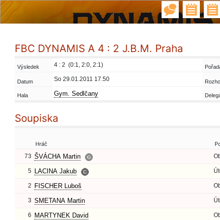
FBC DYNAMIS A 4 : 2 J.B.M. Praha
4 : 2 (0:1, 2:0, 2:1)
Výsledek
Pořada
So 29.01.2011 17.50
Datum
Rozho
Gym. Sedlčany
Hala
Deleg
Soupiska
Hráč
P
73
ŠVÁCHA Martin
O
5
LACINA Jakub
Út
2
FISCHER Luboš
O
3
SMETANA Martin
Út
6
MARTYNEK David
O