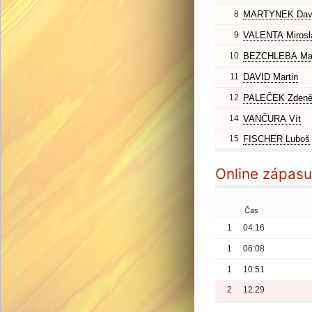
8
MARTYNEK Dav
9
VALENTA Mirosl
10
BEZCHLEBA Mar
11
DAVID Martin
12
PALEČEK Zden
14
VANČURA Vít
15
FISCHER Luboš
Online zápasu
Čas
1
04:16
1
06:08
1
10:51
2
12:29