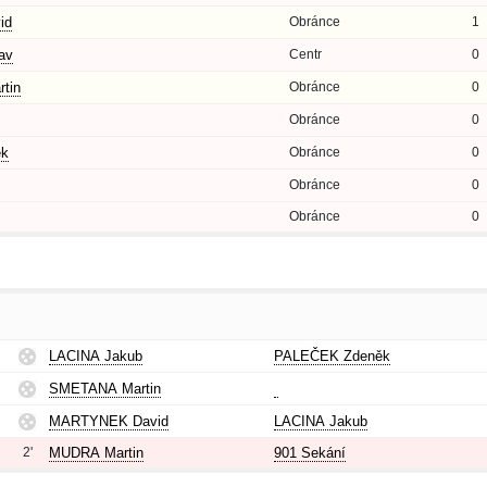
id
Obránce
1
av
Centr
0
tin
Obránce
0
Obránce
0
ěk
Obránce
0
Obránce
0
Obránce
0
LACINA Jakub
PALEČEK Zdeněk
SMETANA Martin
MARTYNEK David
LACINA Jakub
2'
MUDRA Martin
901 Sekání