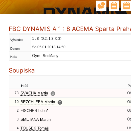
FBC DYNAMIS A 1 : 8 ACEMA Sparta Prah
1 : 8 (0:2, 1:3, 0:3)
Výsledek
So 05.01.2013 14.50
Datum
Gym. Sedlčany
Hala
Soupiska
Hráč
P
73
ŠVÁCHA Martin
O
10
BEZCHLEBA Martin
O
2
FISCHER Luboš
O
3
SMETANA Martin
Út
4
TOUŠEK Tomáš
Út