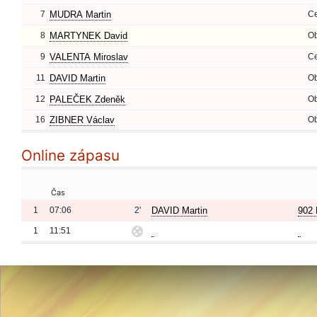
7
MUDRA Martin
Ce
8
MARTYNEK David
O
9
VALENTA Miroslav
Ce
11
DAVID Martin
O
12
PALEČEK Zdeněk
O
16
ZIBNER Václav
O
Online zápasu
Čas
1
07:06
2'
DAVID Martin
902 
1
11:51