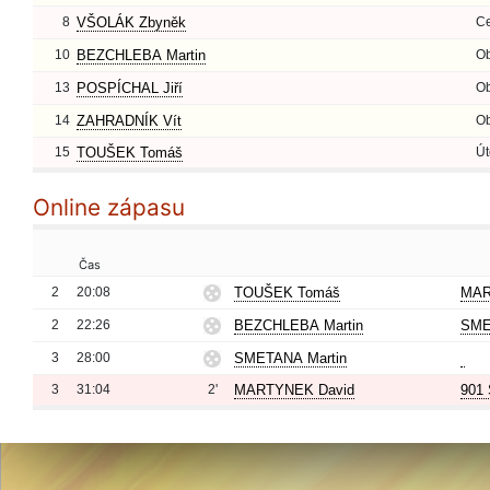
8
VŠOLÁK Zbyněk
Ce
10
BEZCHLEBA Martin
O
13
POSPÍCHAL Jiří
O
14
ZAHRADNÍK Vít
O
15
TOUŠEK Tomáš
Út
Online zápasu
Čas
2
20:08
TOUŠEK Tomáš
MAR
2
22:26
BEZCHLEBA Martin
SME
3
28:00
SMETANA Martin
3
31:04
2'
MARTYNEK David
901 