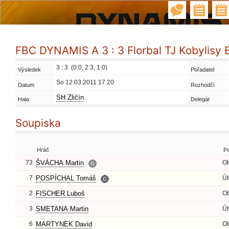
FBC DYNAMIS A 3 : 3 Florbal TJ Kobylisy 
3 : 3 (0:0, 2:3, 1:0)
Výsledek
Pořadatel
So 12.03.2011 17.20
Datum
Rozhodčí
SH Zličín
Hala
Delegát
Soupiska
Hráč
P
73
ŠVÁCHA Martin
O
7
POSPÍCHAL Tomáš
Út
2
FISCHER Luboš
O
3
SMETANA Martin
Út
6
MARTYNEK David
O