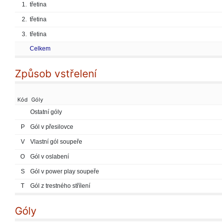
1.
třetina
2.
třetina
3.
třetina
Celkem
Způsob vstřelení
Kód
Góly
Ostatní góly
P
Gól v přesilovce
V
Vlastní gól soupeře
O
Gól v oslabení
S
Gól v power play soupeře
T
Gól z trestného střílení
Góly