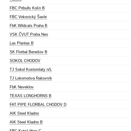
FBC Pitbulls Kolín B
FBC Vokovický Šavle
FbK Wildcats Praha B
VSK ČVUT Praha Neo
Las Plantas B
SK Florbal Benešov B
SOKOL CHODOV
TJ Sokol Kostomlaty n/L
TJ Lokomotiva Rakovník
FbK Neveklov
TEXAS LONGHORNS B
FAT PIPE FLORBAL CHODOV D
AIK Steel Kladno
AIK Steel Kladno B
FBC Kutná Hora C