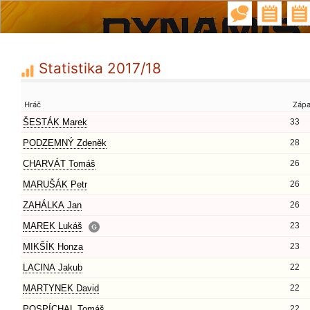
Statistika 2017/18
Hráč
Záp
ŠESTÁK Marek
33
PODZEMNÝ Zdeněk
28
CHARVÁT Tomáš
26
MARUŠÁK Petr
26
ZAHÁLKA Jan
26
MAREK Lukáš
23
MIKŠÍK Honza
23
LACINA Jakub
22
MARTYNEK David
22
POSPÍCHAL Tomáš
22