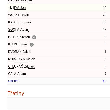
HYPŠMAN Lukáš
14
TETIVA Jan
14
WURST David
14
KADLEC Tomáš
12
SOCHA Adam
12
BÁTĚK Štěpán
9
KÜHN Tomáš
9
DVOŘÁK Jakub
8
KOROUS Miroslav
8
CHLUPÁČ Zdeněk
6
ČALA Adam
2
Celkem
60
Třetiny