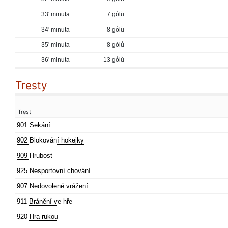
33' minuta
7 gólů
34' minuta
8 gólů
35' minuta
8 gólů
36' minuta
13 gólů
Tresty
Trest
901 Sekání
902 Blokování hokejky
909 Hrubost
925 Nesportovní chování
907 Nedovolené vrážení
911 Bránění ve hře
920 Hra rukou