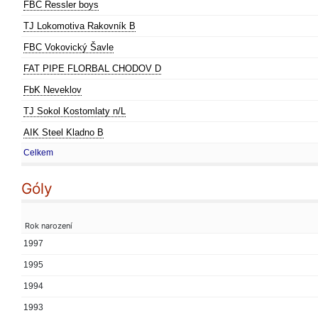
FBC Ressler boys
TJ Lokomotiva Rakovník B
FBC Vokovický Šavle
FAT PIPE FLORBAL CHODOV D
FbK Neveklov
TJ Sokol Kostomlaty n/L
AIK Steel Kladno B
Celkem
Góly
Rok narození
1997
1995
1994
1993