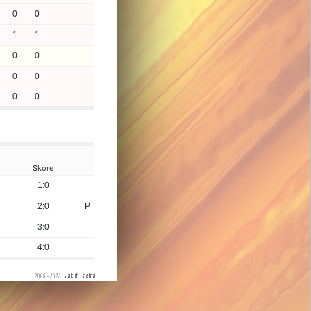
0
0
1
1
0
0
0
0
0
0
Skóre
1:0
2:0
P
3:0
4:0