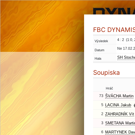
FBC DYNAMIS 
4 : 2 (1:0, 
Výsledek
Ne 17.02.
Datum
SH Stoch
Hala
Soupiska
Hráč
73
ŠVÁCHA Martin
5
LACINA Jakub
2
ZAHRADNÍK Vít
3
SMETANA Marti
6
MARTYNEK Dav