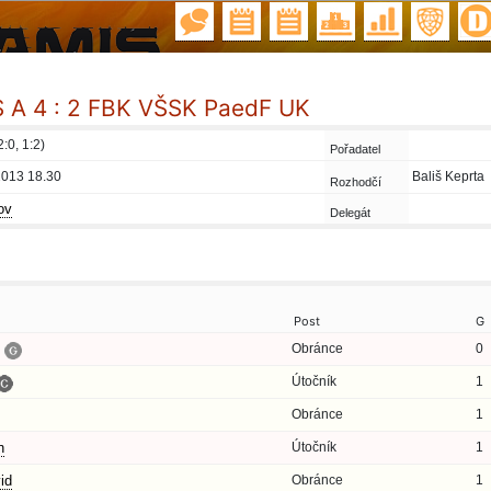
A 4 : 2 FBK VŠSK PaedF UK
2:0, 1:2)
Pořadatel
2013 18.30
Bališ Keprta
Rozhodčí
ov
Delegát
Post
G
Obránce
0
Útočník
1
Obránce
1
n
Útočník
1
id
Obránce
1