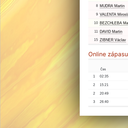
8
MUDRA Martin
9
VALENTA Mirosl
10
BEZCHLEBA Mar
11
DAVID Martin
15
ZIBNER Václav
Online zápasu
Čas
1
02:35
2
15:21
2
20:49
3
26:40