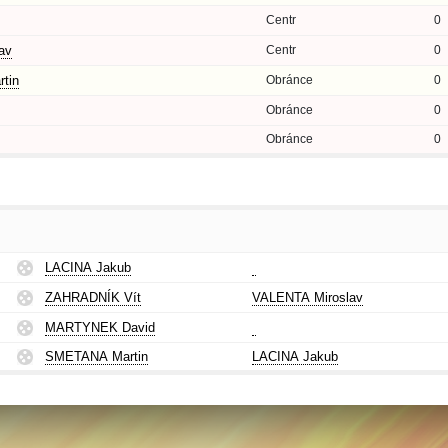
Centr
0
av
Centr
0
tin
Obránce
0
Obránce
0
Obránce
0
LACINA Jakub
ZAHRADNÍK Vít
VALENTA Miroslav
MARTYNEK David
SMETANA Martin
LACINA Jakub