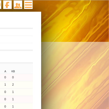
A
KB
0
0
1
2
0
1
0
1
0
1