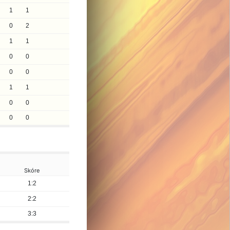
1
1
0
2
1
1
0
0
0
0
1
1
0
0
0
0
Skóre
1:2
2:2
3:3