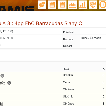
A 3 : 4pp FbC Barracudas Slaný C
2, 1:1, 1:0)
Pořadatel
2026 09.00
Dušek Černoch
Rozhodčí
e
Delegát
Post
G
Brankář
0
něk
Centr
0
Obránce
0
Útočník
0
id
Obránce
1