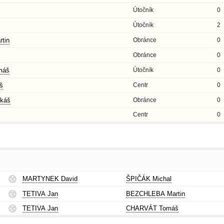
Útočník
0
Útočník
2
tin
Obránce
0
Obránce
0
máš
Útočník
0
š
Centr
0
káš
Obránce
0
Centr
0
MARTYNEK David
ŠPIČÁK Michal
TETIVA Jan
BEZCHLEBA Martin
TETIVA Jan
CHARVÁT Tomáš