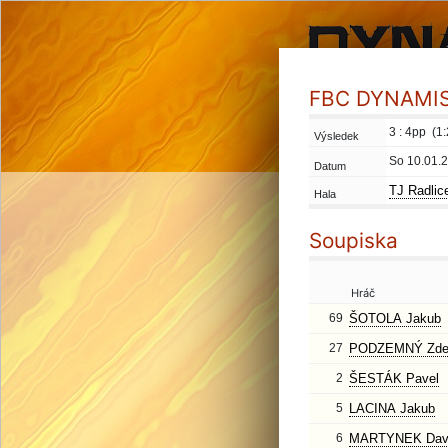
FBC DYNAMIS 
3 : 4pp (1:
Výsledek
So 10.01.
Datum
TJ Radlic
Hala
Soupiska
Hráč
69
ŠOTOLA Jakub
27
PODZEMNÝ Zde
2
ŠESTÁK Pavel
5
LACINA Jakub
6
MARTYNEK Dav