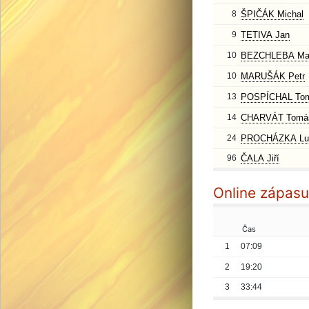
8
ŠPIČÁK Michal
9
TETIVA Jan
10
BEZCHLEBA Mar
10
MARUŠÁK Petr
13
POSPÍCHAL To
14
CHARVÁT Tomá
24
PROCHÁZKA Lu
96
ČALA Jiří
Online zápasu
Čas
1
07:09
2
19:20
3
33:44