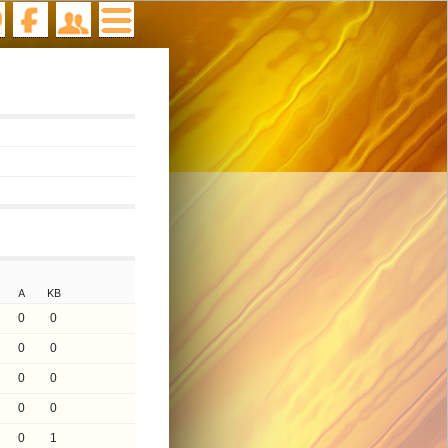
A
KB
0
0
0
0
0
0
0
0
0
1