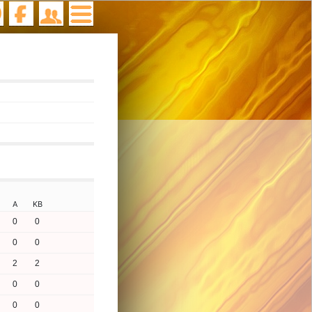
A
KB
0
0
0
0
2
2
0
0
0
0