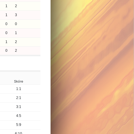
1
2
1
3
0
0
0
1
1
2
0
2
Skóre
1:1
2:1
3:1
4:5
5:9
6:10