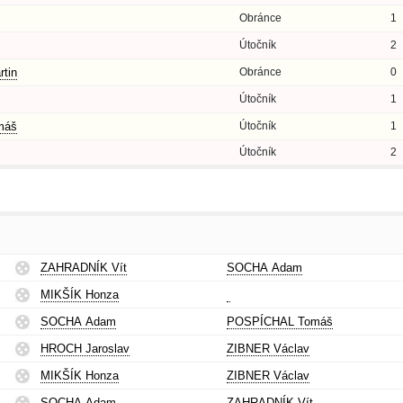
Obránce
1
Útočník
2
tin
Obránce
0
Útočník
1
máš
Útočník
1
Útočník
2
ZAHRADNÍK Vít
SOCHA Adam
MIKŠÍK Honza
SOCHA Adam
POSPÍCHAL Tomáš
HROCH Jaroslav
ZIBNER Václav
MIKŠÍK Honza
ZIBNER Václav
SOCHA Adam
ZAHRADNÍK Vít