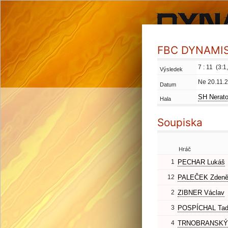
FBC DYNAMIS 
7 : 11 (3:1,
Výsledek
Ne 20.11.
Datum
SH Nerato
Hala
Soupiska
Hráč
1
PECHAR Lukáš
12
PALEČEK Zden
2
ZIBNER Václav
3
POSPÍCHAL Tad
4
TRNOBRANSKÝ 