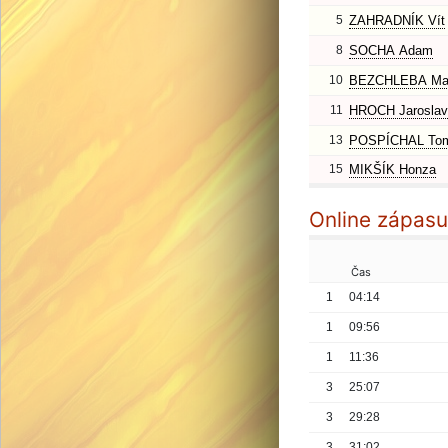
5
ZAHRADNÍK Vít
8
SOCHA Adam
10
BEZCHLEBA Mar
11
HROCH Jaroslav
13
POSPÍCHAL To
15
MIKŠÍK Honza
Online zápasu
Čas
1
04:14
1
09:56
1
11:36
3
25:07
3
29:28
3
31:02