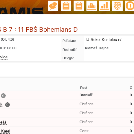
B 7 : 11 FBŠ Bohemians D
 0:4, 4:6)
TJ Sokol Kostelec n/L
Pořadatel
2016 08.00
Klemeš Trejbal
Rozhodčí
vice
Delegát
Post
G
Brankář
0
ěk
Obránce
0
Obránce
0
eáš
Obránce
0
Karel
Centr
0