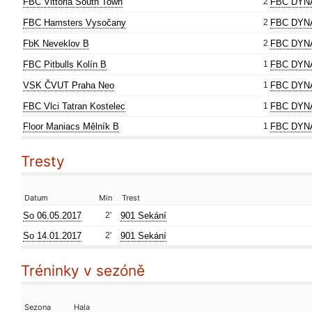
FBC Vittoria South Town
2
FBC DYN
FBC Hamsters Vysočany
2
FBC DYN
FbK Neveklov B
2
FBC DYN
FBC Pitbulls Kolín B
1
FBC DYN
VSK ČVUT Praha Neo
1
FBC DYN
FBC Vlci Tatran Kostelec
1
FBC DYN
Floor Maniacs Mělník B
1
FBC DYN
Tresty
Datum
Min
Trest
So 06.05.2017
2'
901 Sekání
So 14.01.2017
2'
901 Sekání
Tréninky v sezóně
Sezona
Hala