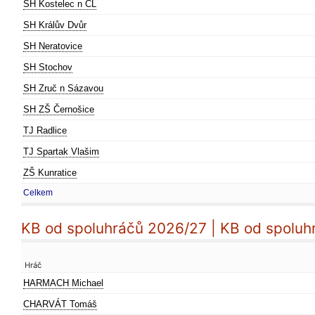
SH Kostelec n ČL
SH Králův Dvůr
SH Neratovice
SH Stochov
SH Zruč n Sázavou
SH ZŠ Černošice
TJ Radlice
TJ Spartak Vlašim
ZŠ Kunratice
Celkem
KB od spoluhráčů 2026/27 | KB od spoluh
Hráč
HARMACH Michael
CHARVÁT Tomáš