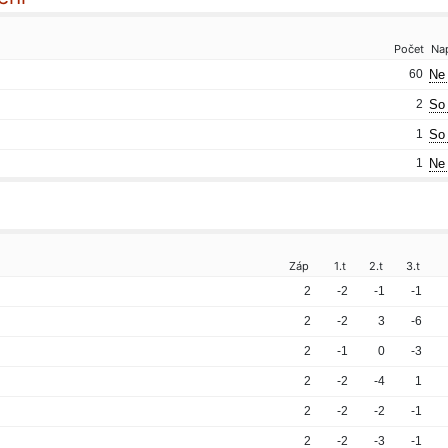
Počet
Na
60
Ne 
2
So 
1
So 
1
Ne 
Záp
1.t
2.t
3.t
2
-2
-1
-1
2
-2
3
-6
2
-1
0
-3
2
-2
-4
1
2
-2
-2
-1
2
-2
-3
-1