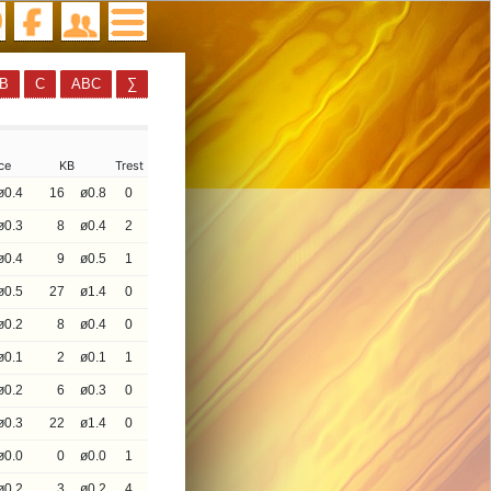
B
C
ABC
∑
ce
KB
Trest
ø0.4
16
ø0.8
0
ø0.3
8
ø0.4
2
ø0.4
9
ø0.5
1
ø0.5
27
ø1.4
0
ø0.2
8
ø0.4
0
ø0.1
2
ø0.1
1
ø0.2
6
ø0.3
0
ø0.3
22
ø1.4
0
ø0.0
0
ø0.0
1
ø0.2
3
ø0.2
4