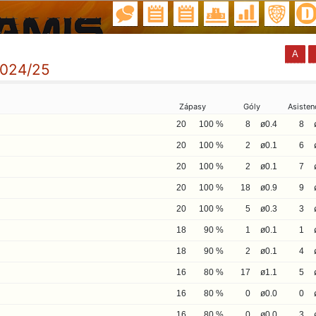
A
2024/25
Zápasy
Góly
Asisten
20
100 %
8
ø0.4
8
20
100 %
2
ø0.1
6
20
100 %
2
ø0.1
7
20
100 %
18
ø0.9
9
20
100 %
5
ø0.3
3
18
90 %
1
ø0.1
1
18
90 %
2
ø0.1
4
16
80 %
17
ø1.1
5
16
80 %
0
ø0.0
0
16
80 %
0
ø0.0
3