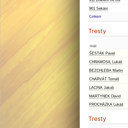
901 Sekání
Celkem
Tresty
Hráč
ŠESTÁK Pavel
CHRAMOSIL Lukáš
BEZCHLEBA Martin
CHARVÁT Tomáš
LACINA Jakub
MARTYNEK David
PROCHÁZKA Lukáš
Tresty