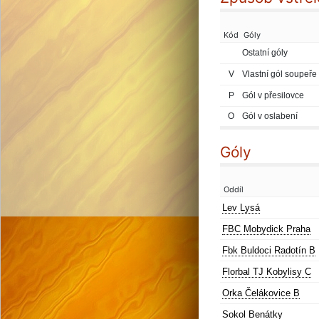
Kód
Góly
Ostatní góly
V
Vlastní gól soupeře
P
Gól v přesilovce
O
Gól v oslabení
Góly
Oddíl
Lev Lysá
FBC Mobydick Praha
Fbk Buldoci Radotín B
Florbal TJ Kobylisy C
Orka Čelákovice B
Sokol Benátky