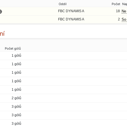
Oddil
Počet
Na
FBC DYNAMIS A
18
Ne 
FBC DYNAMIS A
2
So 
ní
Počet gólů
1 gólů
1 gólů
1 gólů
1 gólů
1 gólů
2 gólů
3 gólů
3 gólů
3 gólů