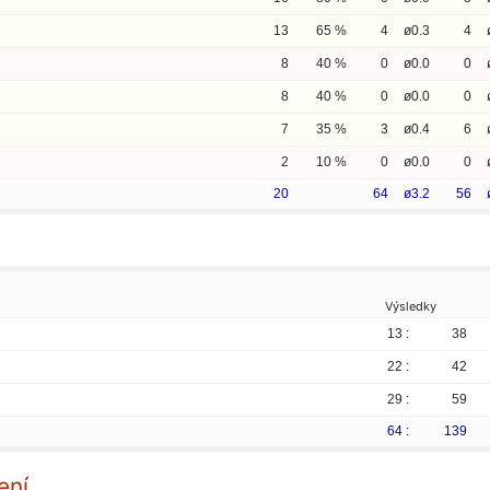
13
65 %
4
ø0.3
4
8
40 %
0
ø0.0
0
8
40 %
0
ø0.0
0
7
35 %
3
ø0.4
6
2
10 %
0
ø0.0
0
20
64
ø3.2
56
Výsledky
13 :
38
22 :
42
29 :
59
64 :
139
ení