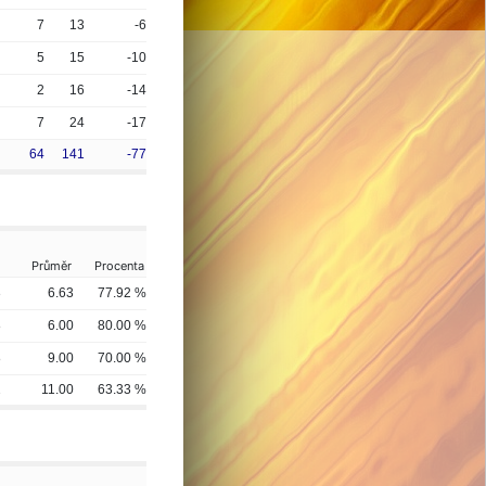
7
13
-6
5
15
-10
2
16
-14
7
24
-17
64
141
-77
Průměr
Procenta
3
6.63
77.92 %
8
6.00
80.00 %
8
9.00
70.00 %
2
11.00
63.33 %