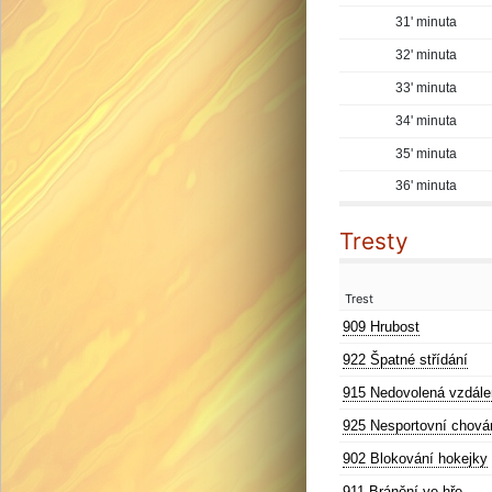
31' minuta
32' minuta
33' minuta
34' minuta
35' minuta
36' minuta
Tresty
Trest
909 Hrubost
922 Špatné střídání
915 Nedovolená vzdále
925 Nesportovní chová
902 Blokování hokejky
911 Bránění ve hře