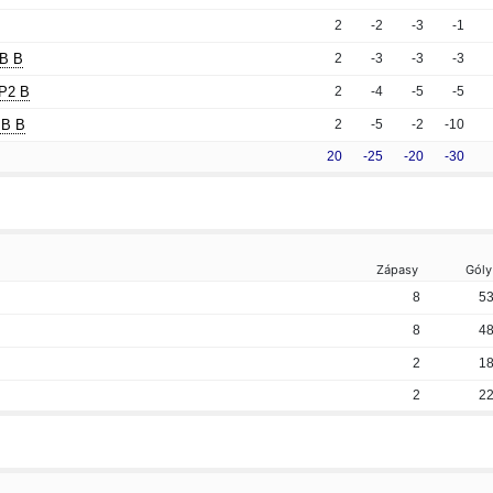
2
-2
-3
-1
MB B
2
-3
-3
-3
P2 B
2
-4
-5
-5
MB B
2
-5
-2
-10
20
-25
-20
-30
Zápasy
Góly
8
5
8
4
2
1
2
2