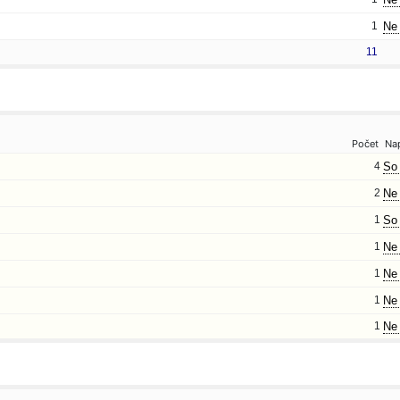
1
Ne 
11
Počet
Na
4
So 
2
Ne 
1
So 
1
Ne 
1
Ne 
1
Ne 
1
Ne 