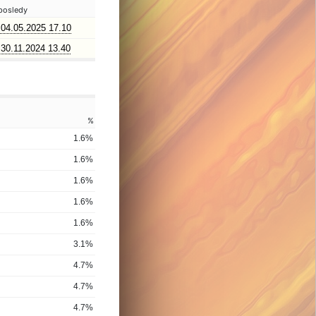
posledy
04.05.2025 17.10
30.11.2024 13.40
%
1.6%
1.6%
1.6%
1.6%
1.6%
3.1%
4.7%
4.7%
4.7%