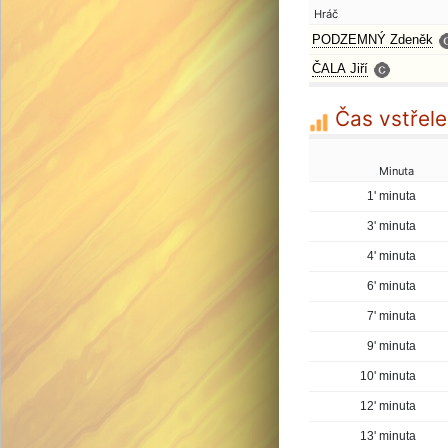
Hráč
PODZEMNÝ Zdeněk
ČALA Jiří
Čas vstřele
Minuta
1' minuta
3' minuta
4' minuta
6' minuta
7' minuta
9' minuta
10' minuta
12' minuta
13' minuta