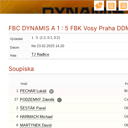
FBC DYNAMIS A 1 : 5 FBK Vosy Praha DD
1 : 5 (1:2, 0:1, 0:2)
Výsledek
Ne 23.02.2025 14.20
Datum
TJ Radlice
Hala
Soupiska
Hráč
P
1
PECHAR Lukáš
Br
27
PODZEMNÝ Zdeněk
Ce
2
ŠESTÁK Pavel
O
4
HARMACH Michael
Út
6
MARTYNEK David
O