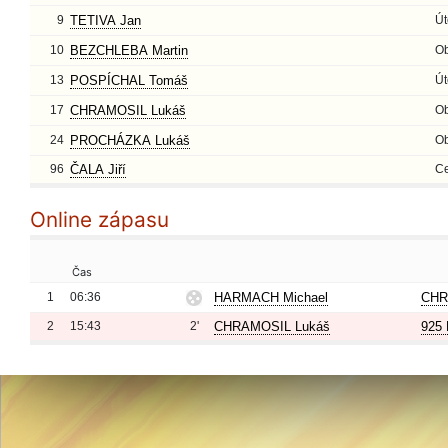
9
TETIVA Jan
Út
10
BEZCHLEBA Martin
O
13
POSPÍCHAL Tomáš
Út
17
CHRAMOSIL Lukáš
O
24
PROCHÁZKA Lukáš
O
96
ČALA Jiří
Ce
Online zápasu
Čas
1
06:36
HARMACH Michael
CHR
2
15:43
2'
CHRAMOSIL Lukáš
925 