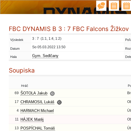
FBC DYNAMIS B 3 : 7 FBC Falcons Žižkov
3 : 7 (1:1, 1:4, 1:2)
Výsledek
Poř
So 05.03.2022 13.50
Datum
Roz
Gym. Sedlčany
Hala
Del
Soupiska
Hráč
P
69
ŠOTOLA Jakub
Br
17
CHRAMOSIL Lukáš
O
4
HARMACH Michael
Út
11
HÁJEK Matěj
O
13
POSPÍCHAL Tomáš
Út