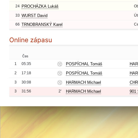
24
PROCHÁZKA Lukáš
O
33
WURST David
Út
66
TRNOBRANSKÝ Karel
Ce
Online zápasu
Čas
1
05:35
POSPÍCHAL Tomáš
HAR
2
17:18
POSPÍCHAL Tomáš
HAR
3
30:08
HARMACH Michael
CHR
3
31:56
2'
HARMACH Michael
901 