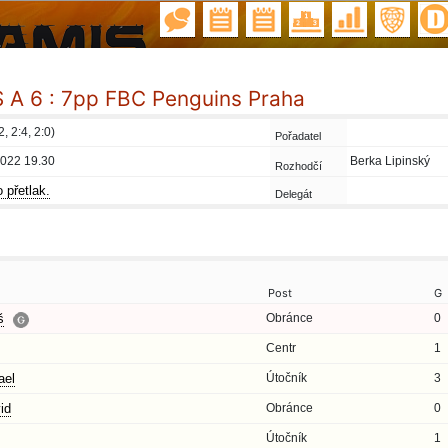
A 6 : 7pp FBC Penguins Praha
2, 2:4, 2:0)
Pořadatel
2022 19.30
Berka Lipinský
Rozhodčí
 přetlak.
Delegát
Post
G
š
Obránce
0
Centr
1
el
Útočník
3
id
Obránce
0
Útočník
1