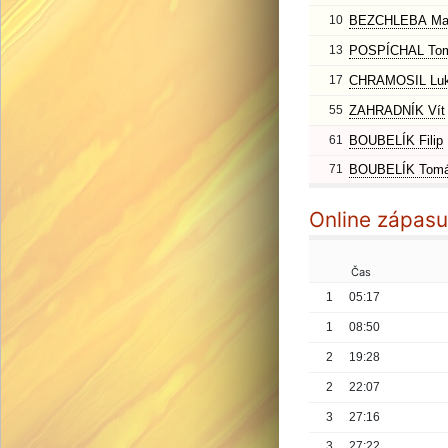
10
BEZCHLEBA Mar
13
POSPÍCHAL To
17
CHRAMOSIL Lu
55
ZAHRADNÍK Vít
61
BOUBELÍK Filip
71
BOUBELÍK Tom
Online zápasu
Čas
1
05:17
1
08:50
2
19:28
2
22:07
3
27:16
3
27:22