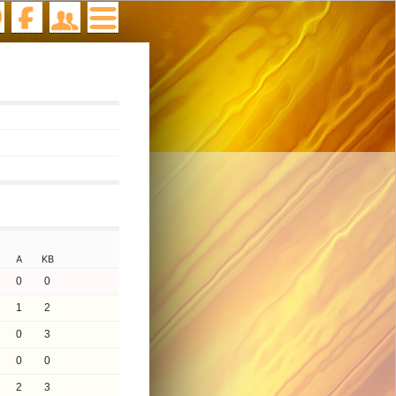
A
KB
0
0
1
2
0
3
0
0
2
3