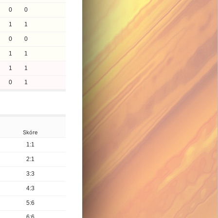
0
0
1
1
0
0
1
1
1
1
0
1
Skóre
1:1
2:1
3:3
4:3
5:6
6:6