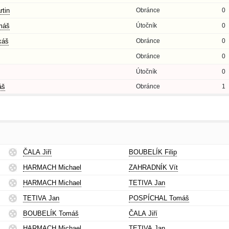
tin
Obránce
0
máš
Útočník
0
káš
Obránce
0
Obránce
0
Útočník
0
áš
Obránce
1
ČALA Jiří
BOUBELÍK Filip
HARMACH Michael
ZAHRADNÍK Vít
HARMACH Michael
TETIVA Jan
TETIVA Jan
POSPÍCHAL Tomáš
BOUBELÍK Tomáš
ČALA Jiří
HARMACH Michael
TETIVA Jan