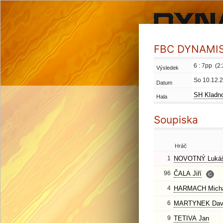
FBC DYNAMIS 
6 : 7pp (2:
Výsledek
So 10.12.
Datum
SH Kladno
Hala
Soupiska
Hráč
1
NOVOTNÝ Luká
96
ČALA Jiří
4
HARMACH Micha
6
MARTYNEK Dav
9
TETIVA Jan