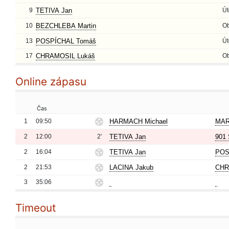
9
TETIVA Jan
Út
10
BEZCHLEBA Martin
O
13
POSPÍCHAL Tomáš
Út
17
CHRAMOSIL Lukáš
O
Online zápasu
Čas
1
09:50
HARMACH Michael
MAR
2
12:00
2'
TETIVA Jan
901 
2
16:04
TETIVA Jan
POS
2
21:53
LACINA Jakub
CHR
3
35:06
Timeout