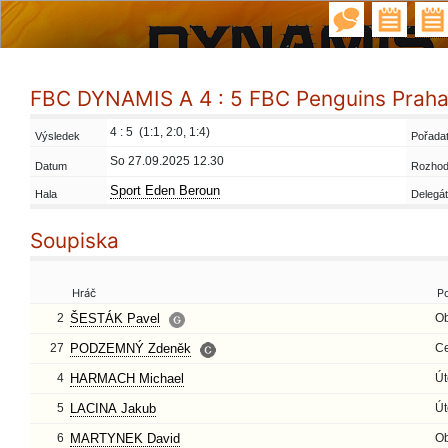
FBC DYNAMIS A 4 : 5 FBC Penguins Prah
4 : 5 (1:1, 2:0, 1:4)
Výsledek
Pořadat
So 27.09.2025 12.30
Datum
Rozhod
Sport Eden Beroun
Hala
Delegát
Soupiska
Hráč
P
2
ŠESTÁK Pavel
O
27
PODZEMNÝ Zdeněk
Ce
4
HARMACH Michael
Út
5
LACINA Jakub
Út
6
MARTYNEK David
O