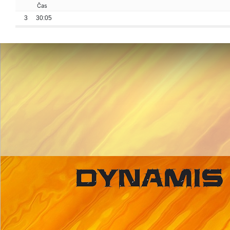
Čas
3
30:05