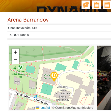
Arena Barrandov
Chaplinovo nám. 615
150 00 Praha 5
+
−
Leaflet
|
© OpenStreetMap contributors