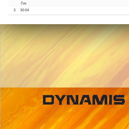
Čas
3
30:04