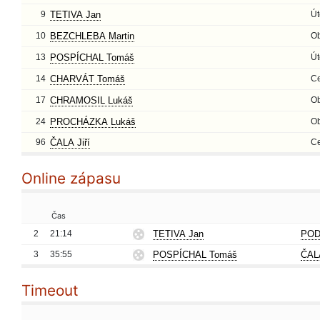
9
TETIVA Jan
Út
10
BEZCHLEBA Martin
O
13
POSPÍCHAL Tomáš
Út
14
CHARVÁT Tomáš
Ce
17
CHRAMOSIL Lukáš
O
24
PROCHÁZKA Lukáš
O
96
ČALA Jiří
Ce
Online zápasu
Čas
2
21:14
TETIVA Jan
POD
3
35:55
POSPÍCHAL Tomáš
ČALA
Timeout