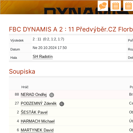
FBC DYNAMIS A 2 : 11 Předvýběr.CZ Flor
2 : 11 (0:2, 1:2, 1:7)
Výsledek
Poř
Ne 20.10.2024 17.50
Datum
Ro
SH Radotín
Hala
Del
Soupiska
Hráč
P
88
NERAD Ondřej
Br
27
PODZEMNÝ Zdeněk
Ce
2
ŠESTÁK Pavel
O
4
HARMACH Michael
Út
6
MARTYNEK David
O