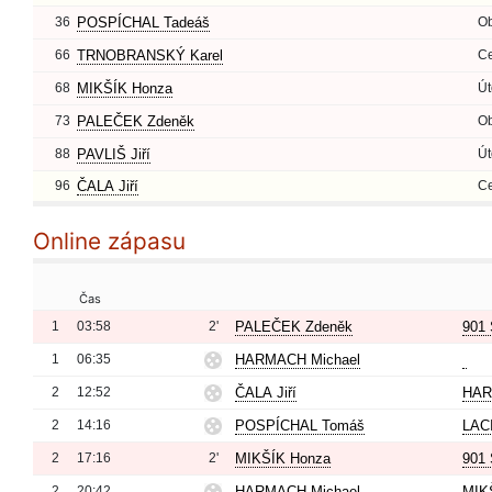
36
POSPÍCHAL Tadeáš
O
66
TRNOBRANSKÝ Karel
Ce
68
MIKŠÍK Honza
Út
73
PALEČEK Zdeněk
O
88
PAVLIŠ Jiří
Út
96
ČALA Jiří
Ce
Online zápasu
Čas
1
03:58
2'
PALEČEK Zdeněk
901 
1
06:35
HARMACH Michael
2
12:52
ČALA Jiří
HAR
2
14:16
POSPÍCHAL Tomáš
LAC
2
17:16
2'
MIKŠÍK Honza
901 
2
20:42
HARMACH Michael
MIK