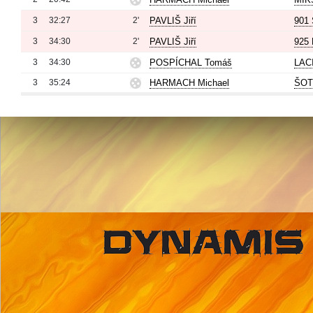
3
32:27
2'
PAVLIŠ Jiří
901 
3
34:30
2'
PAVLIŠ Jiří
925 
3
34:30
POSPÍCHAL Tomáš
LAC
3
35:24
HARMACH Michael
ŠOT