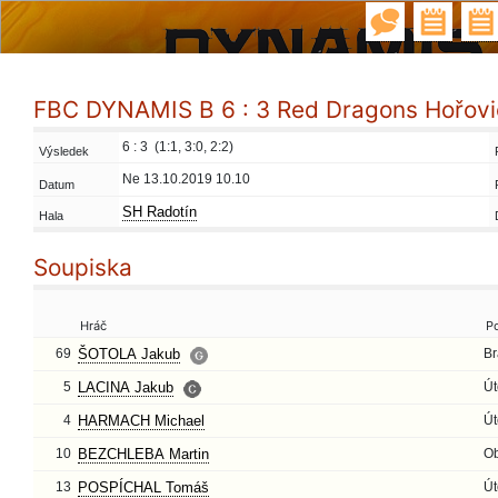
FBC DYNAMIS B 6 : 3 Red Dragons Hořovi
6 : 3 (1:1, 3:0, 2:2)
Výsledek
Ne 13.10.2019 10.10
Datum
SH Radotín
Hala
Soupiska
Hráč
P
69
ŠOTOLA Jakub
Br
5
LACINA Jakub
Út
4
HARMACH Michael
Út
10
BEZCHLEBA Martin
O
13
POSPÍCHAL Tomáš
Út