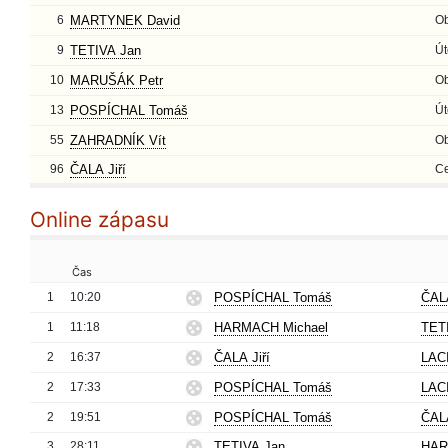
6
MARTYNEK David
O
9
TETIVA Jan
Út
10
MARUŠÁK Petr
O
13
POSPÍCHAL Tomáš
Út
55
ZAHRADNÍK Vít
O
96
ČALA Jiří
Ce
Online zápasu
Čas
1
10:20
POSPÍCHAL Tomáš
ČALA
1
11:18
HARMACH Michael
TET
2
16:37
ČALA Jiří
LAC
2
17:33
POSPÍCHAL Tomáš
LAC
2
19:51
POSPÍCHAL Tomáš
ČALA
3
28:11
TETIVA Jan
HAR