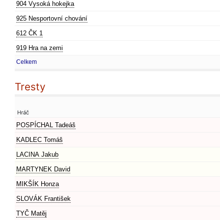
904 Vysoká hokejka
925 Nesportovní chování
612 ČK 1
919 Hra na zemi
Celkem
Tresty
Hráč
POSPÍCHAL Tadeáš
KADLEC Tomáš
LACINA Jakub
MARTYNEK David
MIKŠÍK Honza
SLOVÁK František
TYČ Matěj