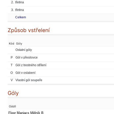
2.
třetina
3.
třetina
Celkem
Způsob vstřelení
Kód
Góly
Ostatní góly
P
Gól v přesilovce
T
Gól z trestného střílení
O
Gól v oslabení
V
Vlastní gól soupeře
Góly
Oddíl
Floor Maniacs Mělník B