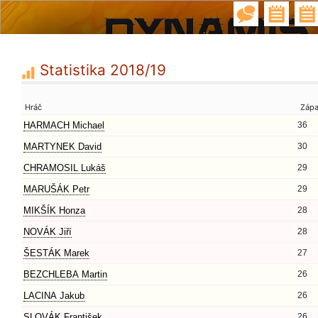
Statistika 2018/19
Hráč
Záp
HARMACH Michael
36
MARTYNEK David
30
CHRAMOSIL Lukáš
29
MARUŠÁK Petr
29
MIKŠÍK Honza
28
NOVÁK Jiří
28
ŠESTÁK Marek
27
BEZCHLEBA Martin
26
LACINA Jakub
26
SLOVÁK František
26