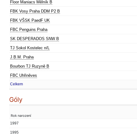
Floor Maniacs Mělník B
FBK Vosy Praha DDM P2 B
FBK VŠSK PaedF UK
FBC Penguins Praha
SK DESPERADOS SNW B
TJ Sokol Kostelec n/L
J.B.M. Praha
Bourbon TJ Ruzyně B
FBC Uhřiněves
Celkem
Góly
Rok narození
1997
1995