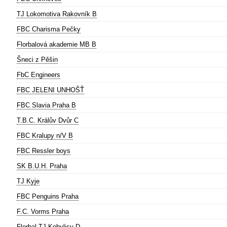
TJ Lokomotiva Rakovník B
FBC Charisma Pečky
Florbalová akademie MB B
Šneci z Pěšin
FbC Engineers
FBC JELENI UNHOŠŤ
FBC Slavia Praha B
T.B.C. Králův Dvůr C
FBC Kralupy n/V B
FBC Ressler boys
SK B.U.H. Praha
TJ Kyje
FBC Penguins Praha
F.C. Vorms Praha
Florbal TJ Kobylisy D