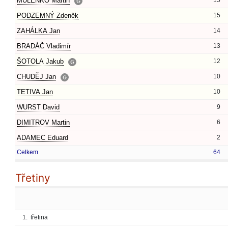
MULENKO Martin
15
PODZEMNÝ Zdeněk
15
ZAHÁLKA Jan
14
BRADÁČ Vladimír
13
ŠOTOLA Jakub
12
CHUDĚJ Jan
10
TETIVA Jan
10
WURST David
9
DIMITROV Martin
6
ADAMEC Eduard
2
Celkem
64
Třetiny
1.
třetina