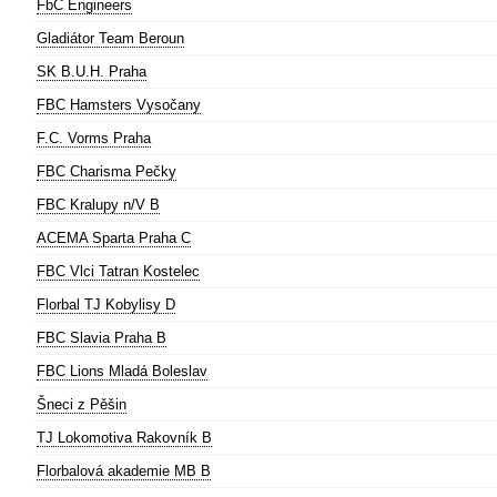
FbC Engineers
Gladiátor Team Beroun
SK B.U.H. Praha
FBC Hamsters Vysočany
F.C. Vorms Praha
FBC Charisma Pečky
FBC Kralupy n/V B
ACEMA Sparta Praha C
FBC Vlci Tatran Kostelec
Florbal TJ Kobylisy D
FBC Slavia Praha B
FBC Lions Mladá Boleslav
Šneci z Pěšin
TJ Lokomotiva Rakovník B
Florbalová akademie MB B