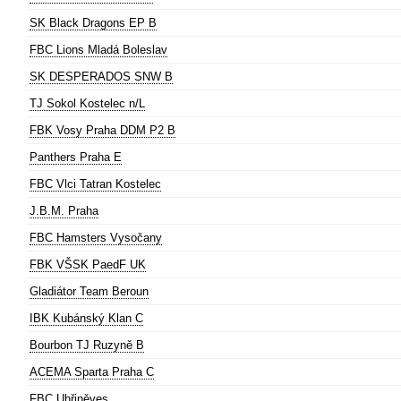
SK Black Dragons EP B
FBC Lions Mladá Boleslav
SK DESPERADOS SNW B
TJ Sokol Kostelec n/L
FBK Vosy Praha DDM P2 B
Panthers Praha E
FBC Vlci Tatran Kostelec
J.B.M. Praha
FBC Hamsters Vysočany
FBK VŠSK PaedF UK
Gladiátor Team Beroun
IBK Kubánský Klan C
Bourbon TJ Ruzyně B
ACEMA Sparta Praha C
FBC Uhřiněves