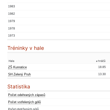
1983
1982
1979
1978
1973
Tréninky v hale
Hala
⌀ hráčů
ZŠ Kunratice
18.85
SH Zelený Pruh
13.30
Statistika
Počet odehraných zápasů
Počet vstřelených gólů
Počet obdržených gólů