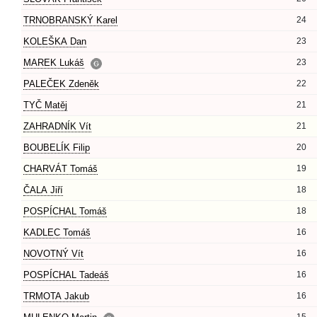
TRNOBRANSKÝ Karel
24
KOLEŠKA Dan
23
MAREK Lukáš
23
PALEČEK Zdeněk
22
TYČ Matěj
21
ZAHRADNÍK Vít
21
BOUBELÍK Filip
20
CHARVÁT Tomáš
19
ČALA Jiří
18
POSPÍCHAL Tomáš
18
KADLEC Tomáš
16
NOVOTNÝ Vít
16
POSPÍCHAL Tadeáš
16
TRMOTA Jakub
16