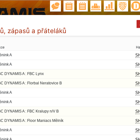
ků, zápasů a přáteláků
kce
Ha
énink A
SH
énink A
SH
C DYNAMIS A : FBC Lynx
SH
C DYNAMIS A : Florbal Neratovice B
SH
énink A
SH
énink A
SH
C DYNAMIS A : FBC Kralupy n/V B
SH
C DYNAMIS A : Floor Maniacs Mělník
SH
énink A
SH
énink A
SH