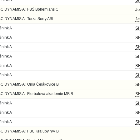
énink A
SH
C DYNAMIS A : FBŠ Bohemians C
Je
C DYNAMIS A : Torza Sorry ASI
Je
énink A
SH
énink A
SH
énink A
SH
énink A
SH
énink A
SH
énink A
SH
C DYNAMIS A : Orka Čelákovice B
SH
C DYNAMIS A : Florbalová akademie MB B
SH
énink A
SH
énink A
SH
énink A
SH
C DYNAMIS A : FBC Kralupy n/V B