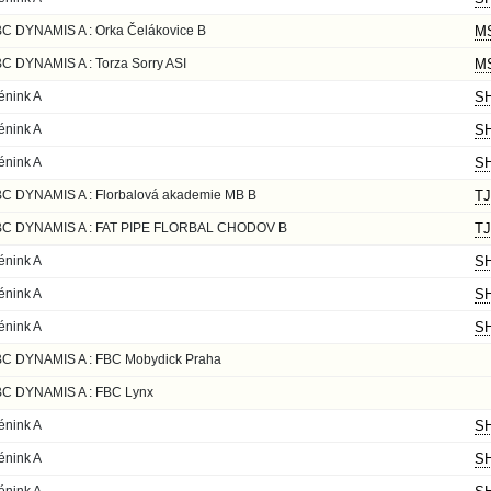
C DYNAMIS A : Orka Čelákovice B
MS
C DYNAMIS A : Torza Sorry ASI
MS
énink A
SH
énink A
SH
énink A
SH
C DYNAMIS A : Florbalová akademie MB B
TJ
BC DYNAMIS A : FAT PIPE FLORBAL CHODOV B
TJ
énink A
SH
énink A
SH
énink A
SH
C DYNAMIS A : FBC Mobydick Praha
C DYNAMIS A : FBC Lynx
énink A
SH
énink A
SH