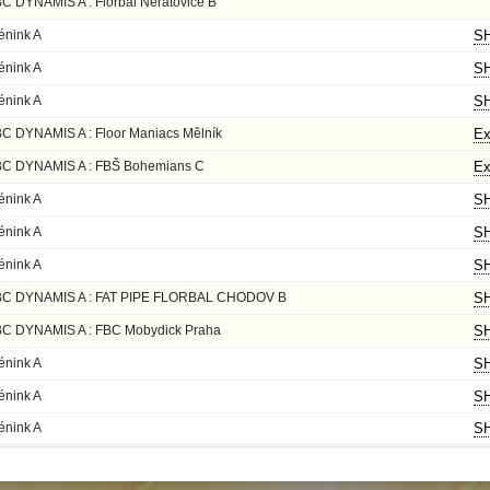
C DYNAMIS A : Florbal Neratovice B
énink A
SH
énink A
SH
énink A
SH
C DYNAMIS A : Floor Maniacs Mělník
Ex
C DYNAMIS A : FBŠ Bohemians C
Ex
énink A
SH
énink A
SH
énink A
SH
BC DYNAMIS A : FAT PIPE FLORBAL CHODOV B
SH
C DYNAMIS A : FBC Mobydick Praha
SH
énink A
SH
énink A
SH
énink A
SH