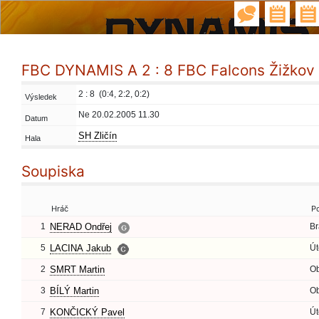
FBC DYNAMIS A 2 : 8 FBC Falcons Žižkov
2 : 8 (0:4, 2:2, 0:2)
Výsledek
Ne 20.02.2005 11.30
Datum
SH Zličín
Hala
Soupiska
Hráč
P
1
NERAD Ondřej
Br
5
LACINA Jakub
Út
2
SMRT Martin
O
3
BÍLÝ Martin
O
7
KONČICKÝ Pavel
Út