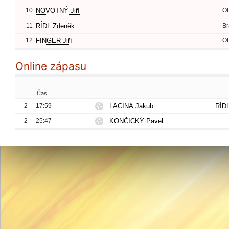
10
NOVOTNÝ Jiří
O
11
RÍDL Zdeněk
Br
12
FINGER Jiří
O
Online zápasu
Čas
2
17:59
LACINA Jakub
RÍD
2
25:47
KONČICKÝ Pavel