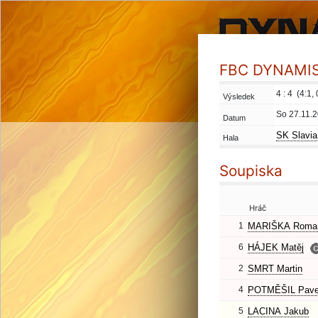
FBC DYNAMIS 
4 : 4 (4:1, 
Výsledek
So 27.11.2
Datum
SK Slavia
Hala
Soupiska
Hráč
1
MARIŠKA Roma
6
HÁJEK Matěj
2
SMRT Martin
4
POTMĚŠIL Pave
5
LACINA Jakub