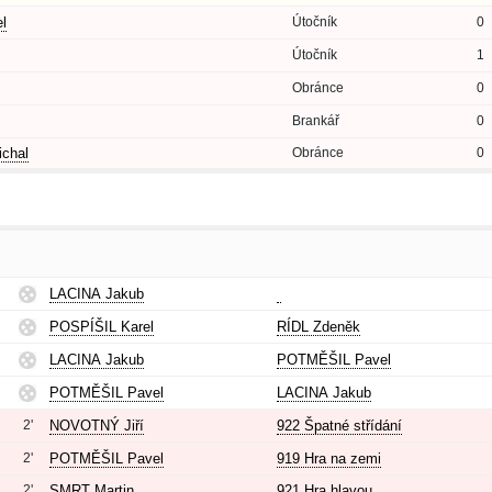
l
Útočník
0
Útočník
1
Obránce
0
Brankář
0
chal
Obránce
0
LACINA Jakub
POSPÍŠIL Karel
RÍDL Zdeněk
LACINA Jakub
POTMĚŠIL Pavel
POTMĚŠIL Pavel
LACINA Jakub
2'
NOVOTNÝ Jiří
922 Špatné střídání
2'
POTMĚŠIL Pavel
919 Hra na zemi
2'
SMRT Martin
921 Hra hlavou