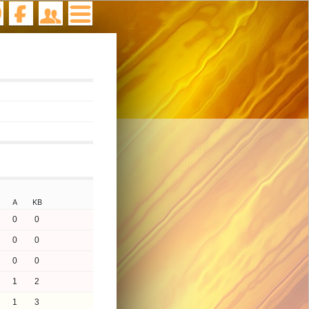
A
KB
0
0
0
0
0
0
1
2
1
3