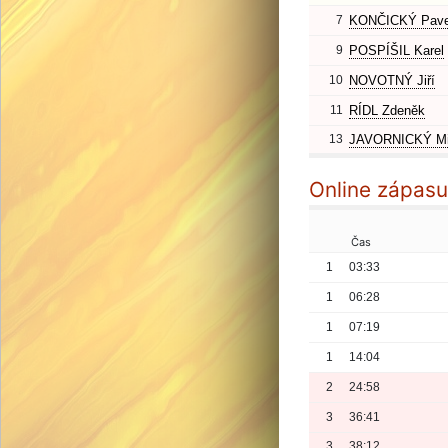
7
KONČICKÝ Pave
9
POSPÍŠIL Karel
10
NOVOTNÝ Jiří
11
RÍDL Zdeněk
13
JAVORNICKÝ Mi
Online zápasu
Čas
1
03:33
1
06:28
1
07:19
1
14:04
2
24:58
3
36:41
3
38:12