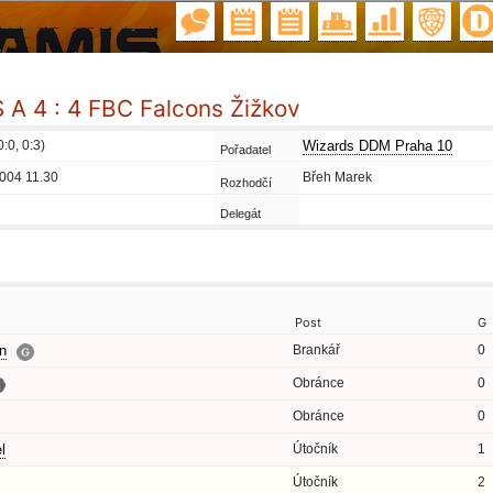
A 4 : 4 FBC Falcons Žižkov
0:0, 0:3)
Wizards DDM Praha 10
Pořadatel
004 11.30
Břeh Marek
Rozhodčí
Delegát
Post
G
n
Brankář
0
Obránce
0
Obránce
0
l
Útočník
1
Útočník
2