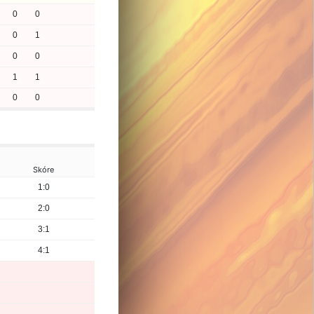
0
0
0
1
0
0
1
1
0
0
Skóre
1:0
2:0
3:1
4:1