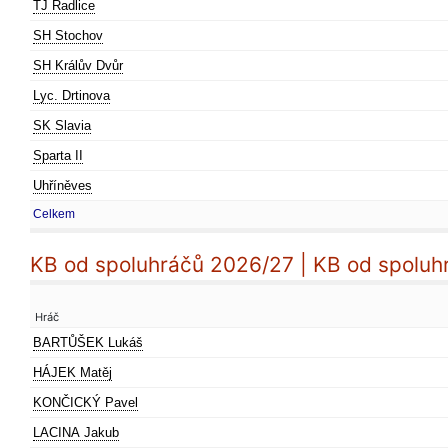
TJ Radlice
SH Stochov
SH Králův Dvůr
Lyc. Drtinova
SK Slavia
Sparta II
Uhříněves
Celkem
KB od spoluhráčů 2026/27 | KB od spoluh
Hráč
BARTŮŠEK Lukáš
HÁJEK Matěj
KONČICKÝ Pavel
LACINA Jakub