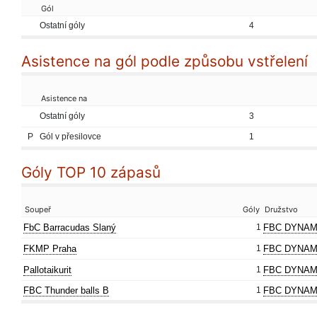
Gól
Ostatní góly
4
Asistence na gól podle způsobu vstřelení
Asistence na
Ostatní góly
3
P
Gól v přesilovce
1
Góly TOP 10 zápasů
Soupeř
Góly
Družstvo
FbC Barracudas Slaný
1
FBC DYNAM
FKMP Praha
1
FBC DYNAM
Pallotaikurit
1
FBC DYNAM
FBC Thunder balls B
1
FBC DYNAM