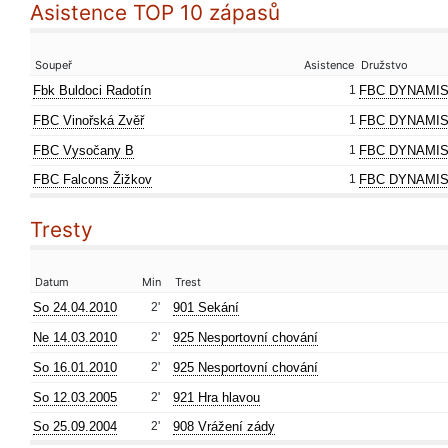
Asistence TOP 10 zápasů
Soupeř
Asistence
Družstvo
Fbk Buldoci Radotín
1
FBC DYNAMIS
FBC Vinořská Zvěř
1
FBC DYNAMIS
FBC Vysočany B
1
FBC DYNAMIS
FBC Falcons Žižkov
1
FBC DYNAMIS
Tresty
Datum
Min
Trest
So 24.04.2010
2'
901 Sekání
Ne 14.03.2010
2'
925 Nesportovní chování
So 16.01.2010
2'
925 Nesportovní chování
So 12.03.2005
2'
921 Hra hlavou
So 25.09.2004
2'
908 Vrážení zády