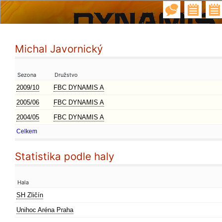
Michal Javornický
Sezona
Družstvo
2009/10
FBC DYNAMIS A
2005/06
FBC DYNAMIS A
2004/05
FBC DYNAMIS A
Celkem
Statistika podle haly
Hala
SH Zličín
Unihoc Aréna Praha