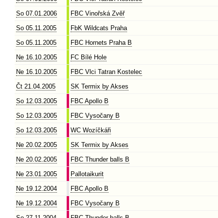
So 07.01.2006
FBC Vinořská Zvěř
So 05.11.2005
FbK Wildcats Praha
So 05.11.2005
FBC Hornets Praha B
Ne 16.10.2005
FC Bílé Hole
Ne 16.10.2005
FBC Vlci Tatran Kostelec
Čt 21.04.2005
SK Termix by Akses
So 12.03.2005
FBC Apollo B
So 12.03.2005
FBC Vysočany B
So 12.03.2005
WC Wozíčkáři
Ne 20.02.2005
SK Termix by Akses
Ne 20.02.2005
FBC Thunder balls B
Ne 23.01.2005
Pallotaikurit
Ne 19.12.2004
FBC Apollo B
Ne 19.12.2004
FBC Vysočany B
So 27.11.2004
FBC Thunder balls B