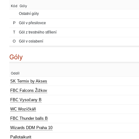
Kód
Góly
Ostatní góly
P
Gól v přesilovce
T
Gól z trestného střílení
O
Gól v oslabení
Góly
Oddíl
SK Termix by Akses
FBC Falcons Žižkov
FBC Vysočany B
WC Wozíčkáři
FBC Thunder balls B
Wizards DDM Praha 10
Pallotaikurit