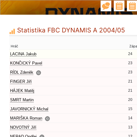
Statistika FBC DYNAMIS A 2004/05
Hráč
Záp
LACINA Jakub
24
KONČICKÝ Pavel
23
RÍDL Zdeněk
23
FINGER Jiří
21
HÁJEK Matěj
21
SMRT Martin
20
JAVORNICKÝ Michal
15
MARIŠKA Roman
14
NOVOTNÝ Jiří
13
NERAD Ondřej
12