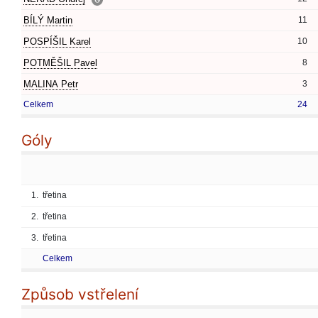
BÍLÝ Martin
11
POSPÍŠIL Karel
10
POTMĚŠIL Pavel
8
MALINA Petr
3
Celkem
24
Góly
1.
třetina
2.
třetina
3.
třetina
Celkem
Způsob vstřelení