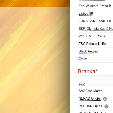
FbK Wildcats Praha B
Lisboa 99
FBK VŠSK PaedF UK 
SKP Olympia Kutná Ho
VŠSK MFF Praha
FBC Pitbulls Kolín
Black Angles
Celkem
Brankáři
Hráč
ŠVÁCHA Martin
NERAD Ondřej
PECHAR Lukáš