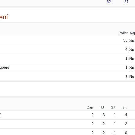
62 :
87
ení
Počet
Na
55
So 
4
So 
1
Ne 
oupeře
1
So 
1
Ne 
Záp
1.t
2.t
3.t
C
2
3
1
4
2
2
1
2
2
2
-1
0