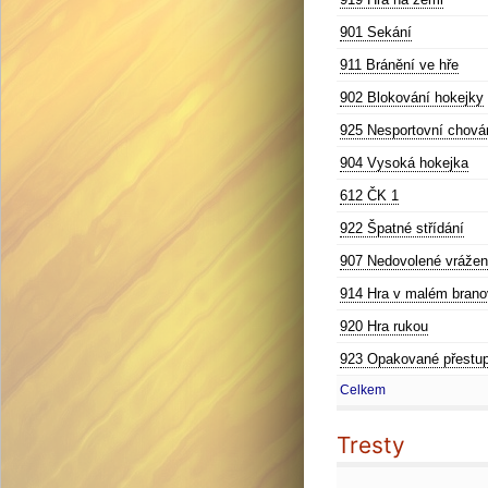
901 Sekání
911 Bránění ve hře
902 Blokování hokejky
925 Nesportovní chová
904 Vysoká hokejka
612 ČK 1
922 Špatné střídání
907 Nedovolené vrážen
914 Hra v malém branov
920 Hra rukou
923 Opakované přestu
Celkem
Tresty