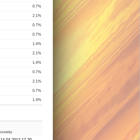
0.7%
2.1%
0.7%
0.7%
1.4%
2.1%
1.4%
0.7%
2.1%
0.7%
1.4%
posledy
14.04.2012 17.20