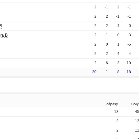
2
-1
2
-1
2
2
-1
-1
B
2
2
-4
0
ra B
2
-1
0
-3
2
0
1
-5
2
-2
-4
-4
2
-6
-3
-10
20
1
-8
-18
Zápasy
Góly
13
4
3
1
2
1