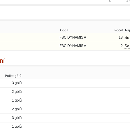
2
1
Oddil
Počet
Na
FBC DYNAMIS A
18
So 
FBC DYNAMIS A
2
So 
ní
Počet gólů
3 gólů
2 gólů
1 gólů
2 gólů
3 gólů
1 gólů