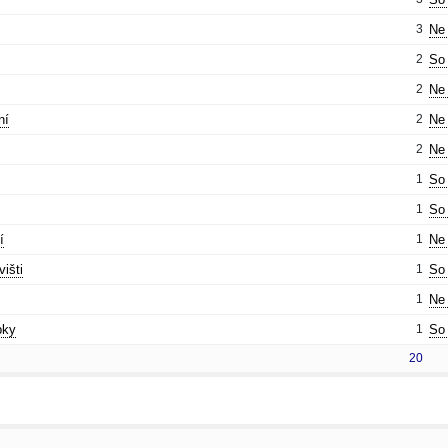
3
Ne 
2
So 
2
Ne 
ní
2
Ne 
2
Ne 
1
So 
1
So 
í
1
Ne 
išti
1
So 
1
Ne 
pky
1
So 
20