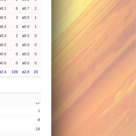
ø0.1
6
ø0.7
2
ø0.5
3
ø0.5
1
ø0.4
3
ø0.6
1
ø0.3
2
ø0.5
0
ø0.0
0
ø0.0
0
ø0.0
0
ø0.0
0
ø0.0
0
ø0.0
0
ø2.4
109
ø2.8
20
+/-
1
-8
-18