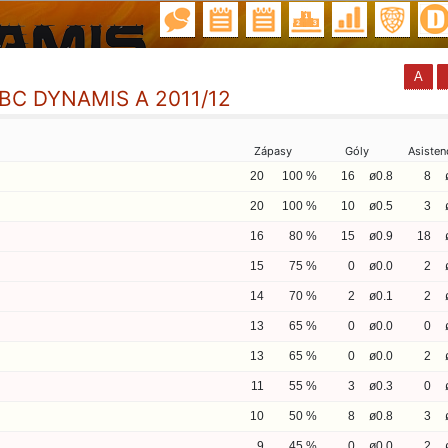
A
 FBC DYNAMIS A 2011/12
Zápasy
Góly
Asisten
20
100 %
16
ø0.8
8
20
100 %
10
ø0.5
3
16
80 %
15
ø0.9
18
15
75 %
0
ø0.0
2
14
70 %
2
ø0.1
2
13
65 %
0
ø0.0
0
13
65 %
0
ø0.0
2
11
55 %
3
ø0.3
0
10
50 %
8
ø0.8
3
9
45 %
0
ø0.0
2