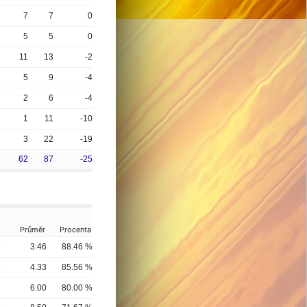
7
7
0
5
5
0
11
13
-2
5
9
-4
2
6
-4
1
11
-10
3
22
-19
62
87
-25
Průměr
Procenta
5
3.46
88.46 %
3
4.33
85.56 %
2
6.00
80.00 %