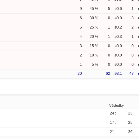
9
45 %
5
ø0.6
1
6
30 %
0
ø0.0
3
5
25 %
1
ø0.2
2
4
20 %
1
ø0.3
1
3
15 %
0
ø0.0
0
2
10 %
0
ø0.0
0
1
5 %
0
ø0.0
0
20
62
ø3.1
47
Výsledky
24 :
23
17 :
25
21 :
39