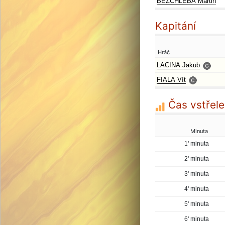
BEZCHLEBA Martin
Kapitání
Hráč
LACINA Jakub
FIALA Vít
Čas vstřele
Minuta
1' minuta
2' minuta
3' minuta
4' minuta
5' minuta
6' minuta