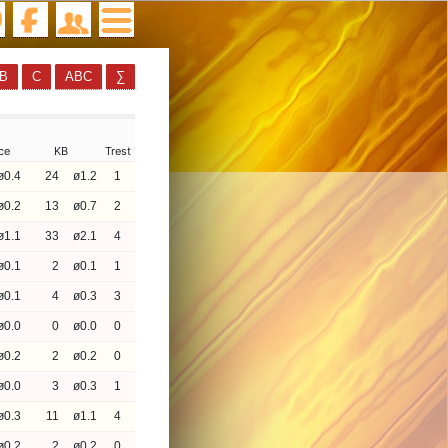
B
C
ABC
∑
ce
KB
Trest
ø0.4
24
ø1.2
1
ø0.2
13
ø0.7
2
ø1.1
33
ø2.1
4
ø0.1
2
ø0.1
1
ø0.1
4
ø0.3
3
ø0.0
0
ø0.0
0
ø0.2
2
ø0.2
0
ø0.0
3
ø0.3
1
ø0.3
11
ø1.1
4
ø0.2
2
ø0.2
0