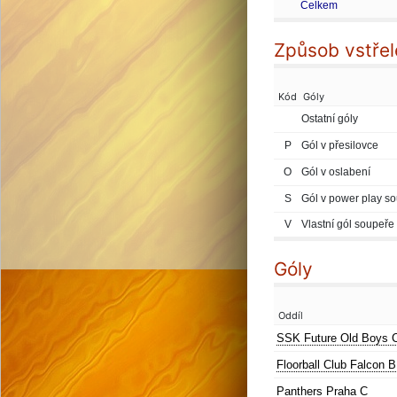
Celkem
Způsob vstřel
Kód
Góly
Ostatní góly
P
Gól v přesilovce
O
Gól v oslabení
S
Gól v power play s
V
Vlastní gól soupeře
Góly
Oddíl
SSK Future Old Boys 
Floorball Club Falcon B
Panthers Praha C