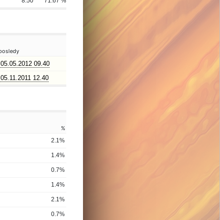
7
8.50
71.67 %
posledy
05.05.2012 09.40
05.11.2011 12.40
%
2.1%
1.4%
0.7%
1.4%
2.1%
0.7%